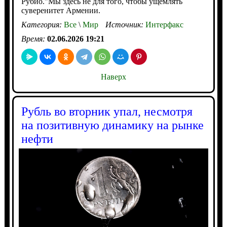
Рубио."Мы здесь не для того, чтобы ущемлять
суверенитет Армении.
Категория:
Все
\
Мир
Источник:
Интерфакс
Время:
02.06.2026 19:21
Наверх
Рубль во вторник упал, несмотря
на позитивную динамику на рынке
нефти