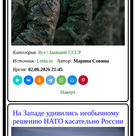
Категория:
Все
\
Бывший СССР
Источник:
Lenta.ru
Автор:
Марина Совина
Время:
02.06.2026 21:45
Наверх
На Западе удивились необычному
решению НАТО касательно России