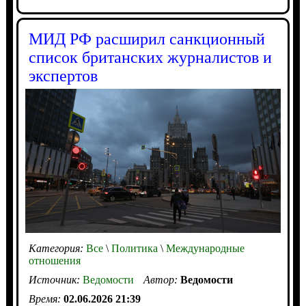
МИД РФ расширил санкционный
список британских журналистов и
экспертов
Категория:
Все
\
Политика
\
Международные
отношения
Источник:
Ведомости
Автор:
Ведомости
Время:
02.06.2026 21:39