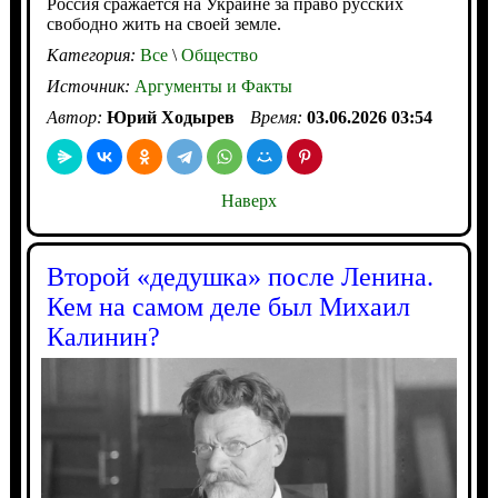
Россия сражается на Украине за право русских
свободно жить на своей земле.
Категория:
Все
\
Общество
Источник:
Аргументы и Факты
Автор:
Юрий Ходырев
Время:
03.06.2026 03:54
Наверх
Второй «дедушка» после Ленина.
Кем на самом деле был Михаил
Калинин?