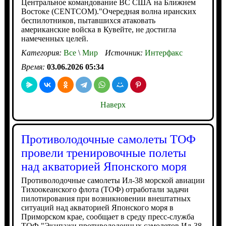
Центральное командование ВС США на Ближнем
Востоке (CENTCOM)."Очередная волна иранских
беспилотников, пытавшихся атаковать
американские войска в Кувейте, не достигла
намеченных целей.
Категория:
Все
\
Мир
Источник:
Интерфакс
Время:
03.06.2026 05:34
Наверх
Противолодочные самолеты ТОФ
провели тренировочные полеты
над акваторией Японского моря
Противолодочные самолеты Ил-38 морской авиации
Тихоокеанского флота (ТОФ) отработали задачи
пилотирования при возникновении внештатных
ситуаций над акваторией Японского моря в
Приморском крае, сообщает в среду пресс-служба
ТОФ."Экипажи противолодочных самолетов Ил-38