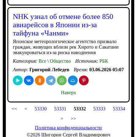
NHK узнал об отмене более 850
авиарейсов в Японии из-за
тайфуна «Чанми»
Японское метеорологическое агентство призвало
граждан, живущих вблизи рек Хирото и Сакатани
эвакуироваться из-за риска наводнения
Категория:
Все
\
Общество
Источник:
РБК
Автор:
Григорий Лебедев
Время:
03.06.2026 05:07
Наверх
<<
<
53330
53331
53332
53333
53334
>
>>
Политика конфиденциальности
©2026 Шигорин Сергей Владимирович