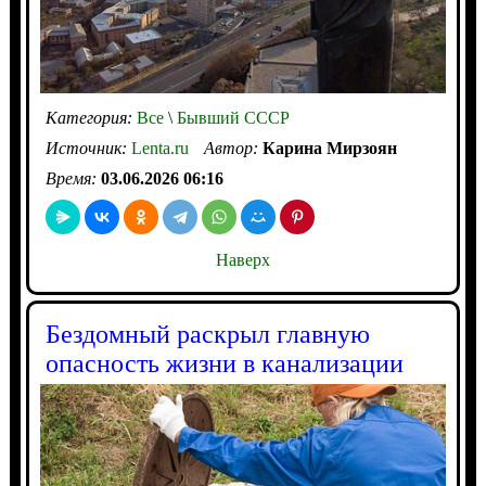
Категория:
Все
\
Бывший СССР
Источник:
Lenta.ru
Автор:
Карина Мирзоян
Время:
03.06.2026 06:16
Наверх
Бездомный раскрыл главную
опасность жизни в канализации