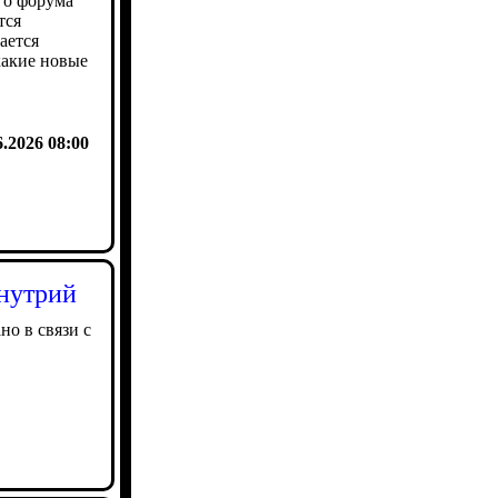
го форума
тся
ается
какие новые
6.2026 08:00
 нутрий
но в связи с