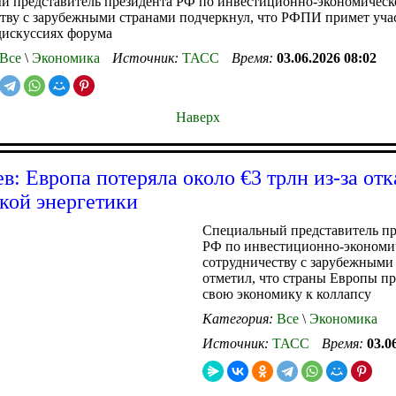
й представитель президента РФ по инвестиционно-экономичес
тву с зарубежными странами подчеркнул, что РФПИ примет уча
дискуссиях форума
Все
\
Экономика
Источник:
ТАСС
Время:
03.06.2026 08:02
Наверх
в: Европа потеряла около €3 трлн из-за отк
кой энергетики
Специальный представитель пр
РФ по инвестиционно-экономи
сотрудничеству с зарубежными
отметил, что страны Европы п
свою экономику к коллапсу
Категория:
Все
\
Экономика
Источник:
ТАСС
Время:
03.0