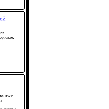
лей
сов
орговле,
лава RWB
 в