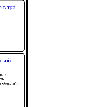
 в три
дской
аках с
ять
 области", -