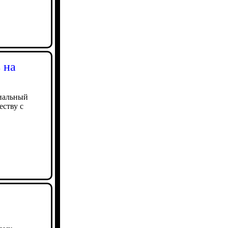
 на
циальный
еству с