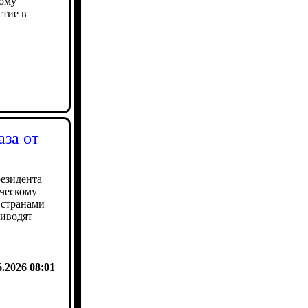
кому
стие в
аза от
езидента
ческому
 странами
риводят
6.2026 08:01