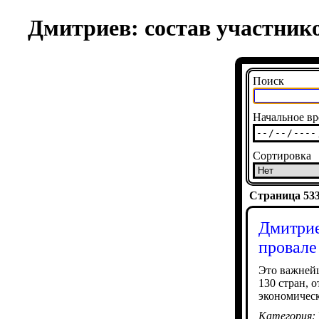
Дмитриев: состав участник
Поиск
Начальное вр
Сортировка
Страница 5336
Дмитрие
провале
Это важнейш
130 стран, 
экономическ
Категория: