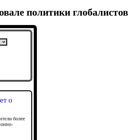
овале политики глобалистов
ет о
ители более
ионно-