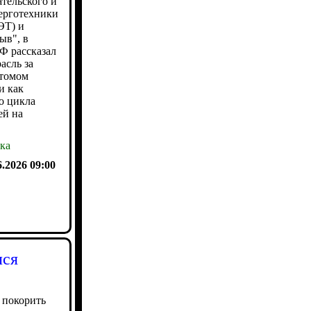
тельского и
нерготехники
ЭТ) и
ыв", в
 рассказал
асль за
атомом
и как
о цикла
ей на
ка
6.2026 09:00
лся
 покорить