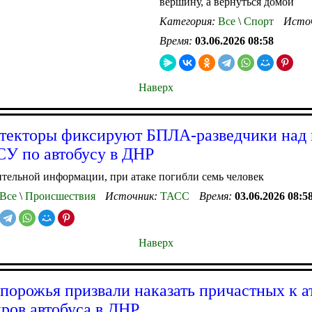
вершину, а вернуться домой
Категория:
Все
\
Спорт
Исто
Время:
03.06.2026 08:58
Наверх
текторы фиксируют БПЛА-разведчики над
СУ по автобусу в ДНР
тельной информации, при атаке погибли семь человек
Все
\
Происшествия
Источник:
ТАСС
Время:
03.06.2026 08:5
Наверх
порожья призвали наказать причастных к а
ров автобуса в ДНР