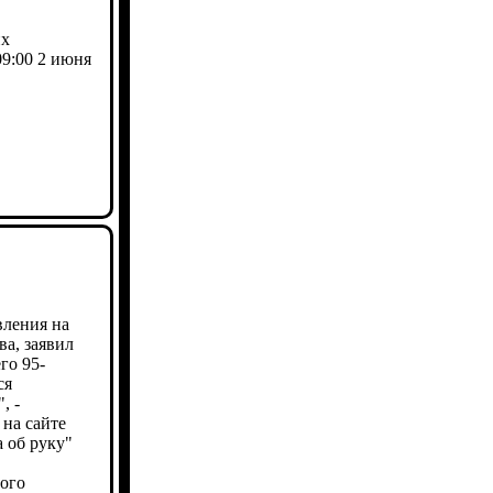
их
09:00 2 июня
вления на
ва, заявил
го 95-
ся
, -
 на сайте
 об руку"
ого