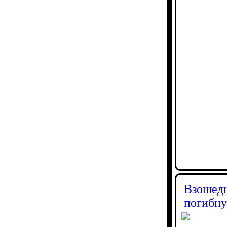
Взошедш
погибну