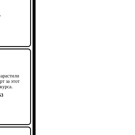
7
нарастили
т за этот
курса.
53