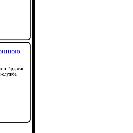
роннюю
йип Эрдоган
с-служба
с