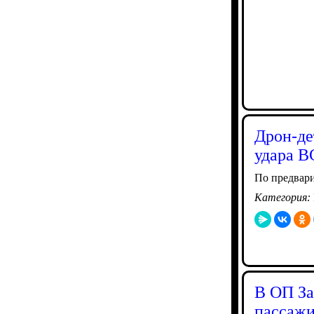
Дрон-де
удара В
По предвари
Категория:
В ОП За
пассажи