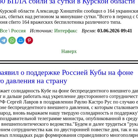
60 БПЛА сбили за сутки в Курской области
 Курской области Александр Хинштейн сообщил о 164 украинск
ах, сбитых над регионом за минувшие сутки."Всего в период с 
июня сбито 164 вражеских беспилотника различного типа.
Все
\
Россия
Источник:
Интерфакс
Время:
03.06.2026 09:41
Наверх
заявил о поддержке Россией Кубы на фоне
о давления на страну
жает солидарность Кубе на фоне беспрецедентного внешнего да
ет и дальше работать над укрепление двустороннего сотрудничест
Ф Сергей Лавров в поздравлении Раулю Кастро Рус по случаю е
оне беспрецедентного внешнего давления, с которым сталкивает
арод, вновь выражаем нашу твердую солидарность и поддержку"
 поздравительной телеграмме министра, опубликованной в среду
 внешнеполитического ведомства."Будем и далее трудиться "рука
нием сотрудничества как по двусторонней повестке дня, так и на
ных площадках ради формирования справедливого многополярн