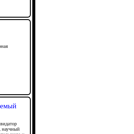
рная
аемый
квидатор
, научный