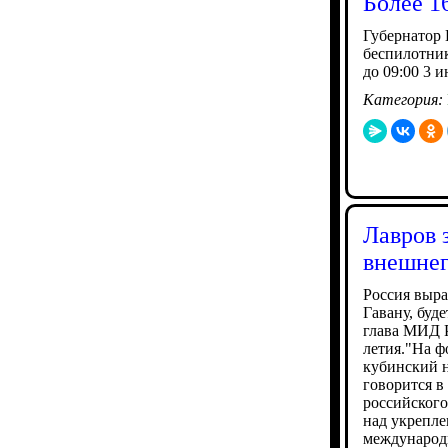
Более 1
Губернатор
беспилотник
до 09:00 3 
Категория:
Лавров 
внешнег
Россия выра
Гавану, буд
глава МИД Р
летия."На ф
кубинский н
говорится в
российского
над укрепле
международ