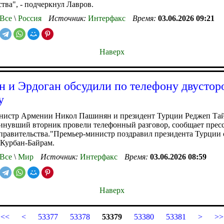
тва", - подчеркнул Лавров.
Все
\
Россия
Источник:
Интерфакс
Время:
03.06.2026 09:21
Наверх
 и Эрдоган обсудили по телефону двусто
у
нистр Армении Никол Пашинян и президент Турции Реджеп Та
инувший вторник провели телефонный разговор, сообщает прес
правительства."Премьер-министр поздравил президента Турции 
 Курбан-Байрам.
Все
\
Мир
Источник:
Интерфакс
Время:
03.06.2026 08:59
Наверх
<<
<
53377
53378
53379
53380
53381
>
>>