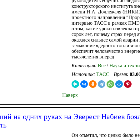
руководитель Научно-исследова
конструкторского института э
имени Н.А. Доллежаля (НИКИ
проектного направления "Прор
интервью ТАСС в рамках ПМЭФ
о том, какие уроки извлекла отр
сорок лет, почему страх перед 
оказался сильнее самой аварии 
замыкание ядерного топливног
обеспечит человечество энерги
тысячелетия вперед
Категория:
Все
\
Наука и техни
Источник:
ТАСС
Время:
03.0
Наверх
ий на одних руках на Эверест Набиев боя
ть
Он отметил, что целью было не