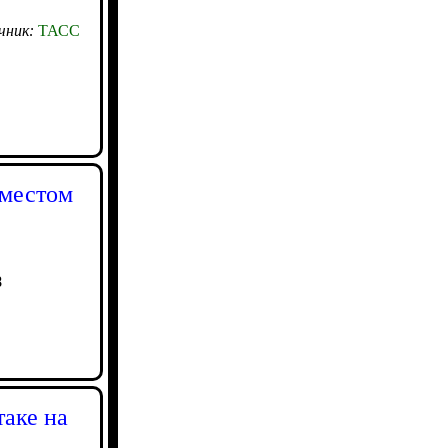
чник:
ТАСС
 местом
8
таке на