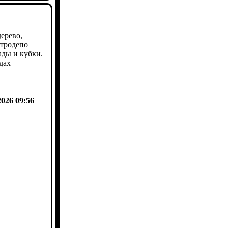
ерево,
ктродепо
ды и кубки.
дах
2026 09:56