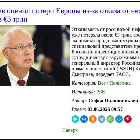
в оценил потери Европы из-за отказа от не
в €3 трлн
Отказываясь от российской не
уже потеряла около €3 трлн, со
экономики продолжает ухудшать
специальный представитель пр
России по инвестиционно-эко
сотрудничеству с зарубежными
генеральный директор Российс
прямых инвестиций (РФПИ) К
Дмитриев, передает ТАСС.
Категория:
Все
\
Политика
Источник:
РБК
Автор:
Софья Полковникова
Время:
03.06.2026 09:57
Наверх