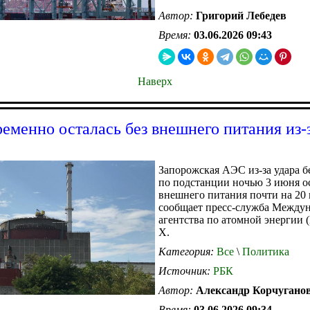
Автор:
Григорий Лебедев
Время:
03.06.2026 09:43
Наверх
еменно осталась без внешнего питания из-з
Запорожская АЭС из-за удара 
по подстанции ночью 3 июня ос
внешнего питания почти на 20 
сообщает пресс-служба Между
агентства по атомной энергии
X.
Категория:
Все
\
Политика
Источник:
РБК
Автор:
Александр Корчугано
Время:
03.06.2026 09:34