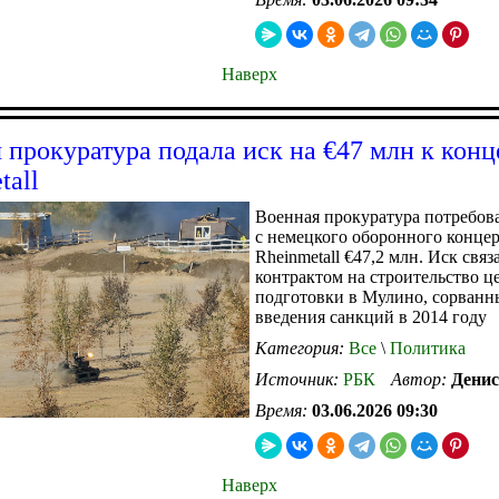
Наверх
 прокуратура подала иск на €47 млн к кон
tall
Военная прокуратура потребова
с немецкого оборонного конце
Rheinmetall €47,2 млн. Иск связ
контрактом на строительство ц
подготовки в Мулино, сорванн
введения санкций в 2014 году
Категория:
Все
\
Политика
Источник:
РБК
Автор:
Денис
Время:
03.06.2026 09:30
Наверх