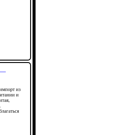
 —
 импорт из
итании и
итая,
,
благаться