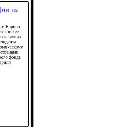
фти из
фти Европа
стояние ее
ся, заявил
езидента
номическому
 странами,
кого фонда
ирилл