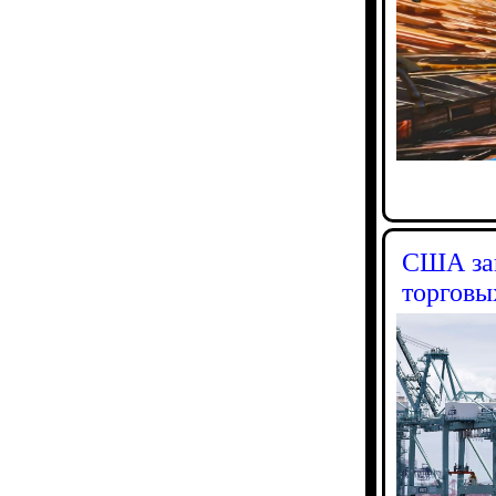
США зап
торговы