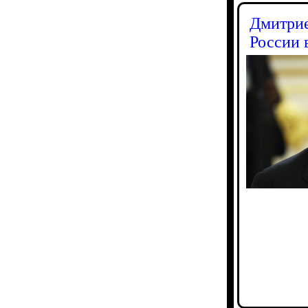
Дмитрие
России 