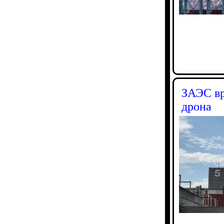
ЗАЭС вр
дрона