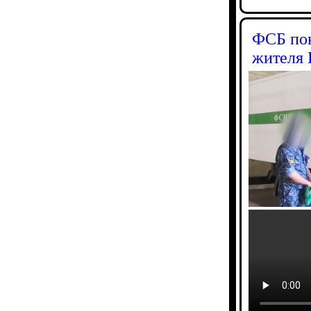
ФСБ пок
жителя 