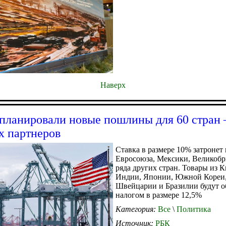
Наверх
ланировали новые пошлины для 60 стран
х партнеров
Ставка в размере 10% затронет
Евросоюза, Мексики, Великобр
ряда других стран. Товары из К
Индии, Японии, Южной Кореи
Швейцарии и Бразилии будут о
налогом в размере 12,5%
Категория:
Все
\
Политика
Источник:
РБК