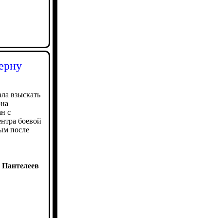
церну
ла взыскать
рна
ан с
ентра боевой
ым после
 Пантелеев