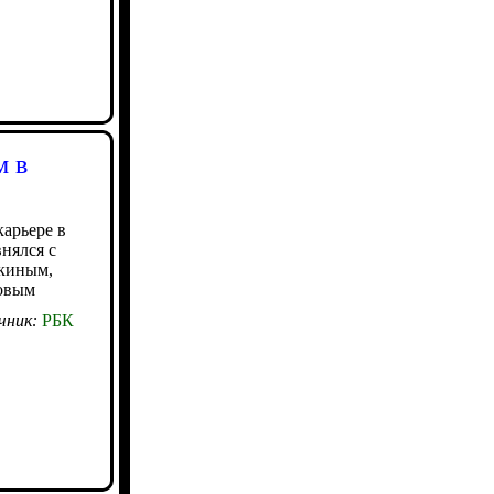
м в
карьере в
нялся с
киным,
овым
чник:
РБК