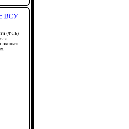
 с ВСУ
сти (ФСБ)
теля
 похищать
х.