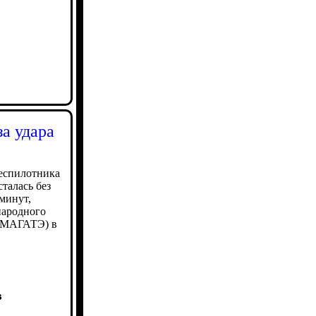
а удара
беспилотника
талась без
минут,
народного
 (МАГАТЭ) в
в