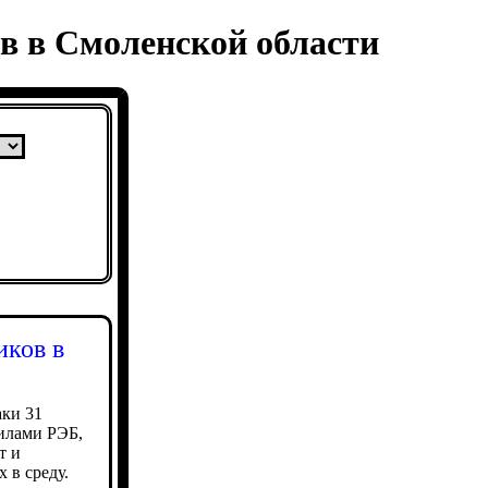
в в Смоленской области
иков в
аки 31
илами РЭБ,
т и
 в среду.