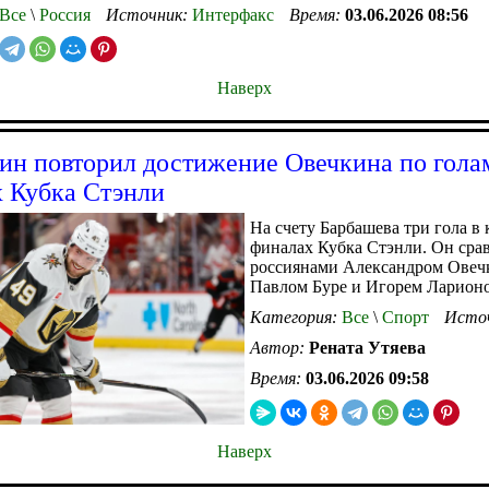
Все
\
Россия
Источник:
Интерфакс
Время:
03.06.2026 08:56
Наверх
ин повторил достижение Овечкина по гола
 Кубка Стэнли
На счету Барбашева три гола в 
финалах Кубка Стэнли. Он срав
россиянами Александром Овеч
Павлом Буре и Игорем Ларион
Категория:
Все
\
Спорт
Исто
Автор:
Рената Утяева
Время:
03.06.2026 09:58
Наверх