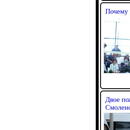
Почему 
Двое по
Смоленс