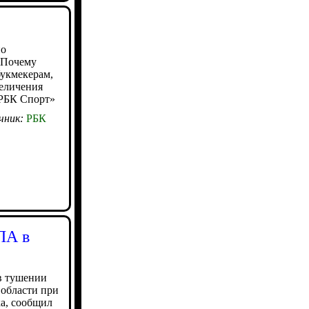
но
. Почему
букмекерам,
величения
«РБК Спорт»
чник:
РБК
ЛА в
в тушении
 области при
а, сообщил