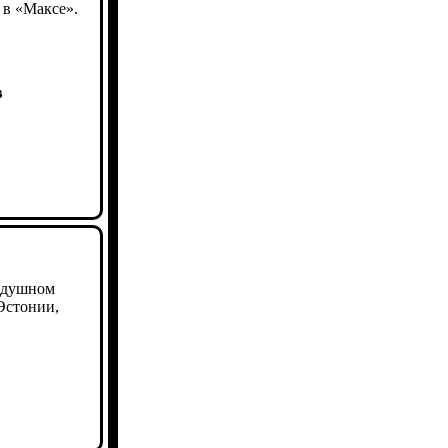
 в «Максе».
в
оздушном
Эстонии,