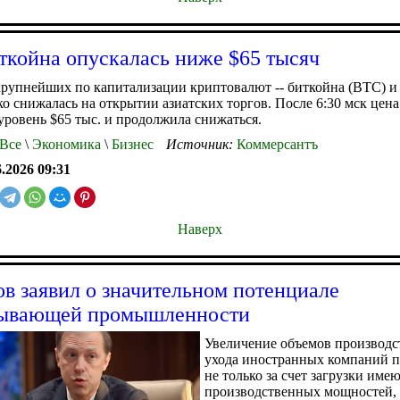
ткойна опускалась ниже $65 тысяч
рупнейших по капитализации криптовалют -- биткойна (BTC) и
зко снижалась на открытии азиатских торгов. После 6:30 мск цен
уровень $65 тыс. и продолжила снижаться.
Все
\
Экономика
\
Бизнес
Источник:
Коммерсантъ
6.2026 09:31
Наверх
в заявил о значительном потенциале
тывающей промышленности
Увеличение объемов производс
ухода иностранных компаний 
не только за счет загрузки им
производственных мощностей, н