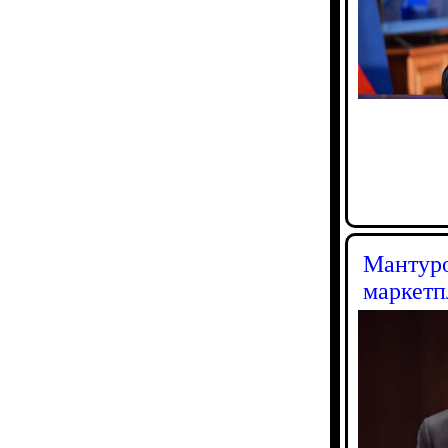
Мантуро
маркетп