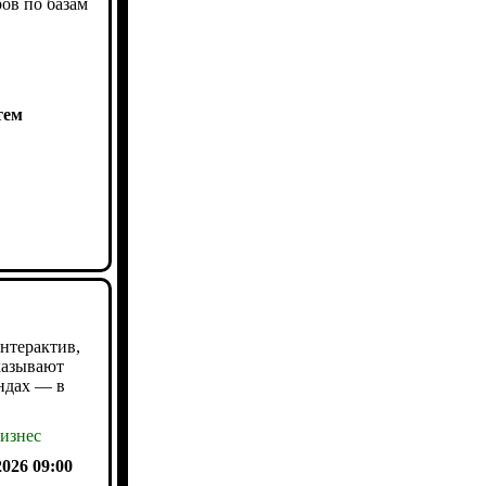
ов по базам
тем
интерактив,
казывают
ндах — в
изнес
2026 09:00