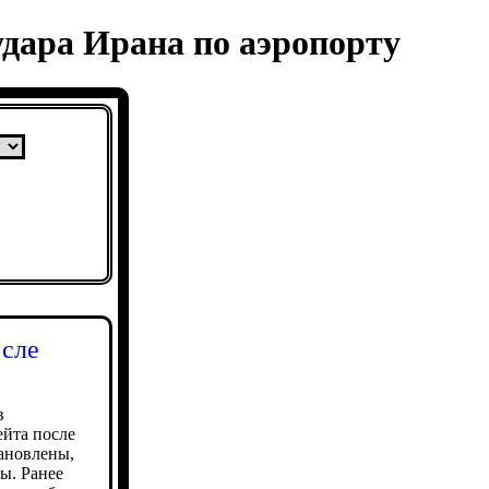
дара Ирана по аэропорту
осле
в
йта после
тановлены,
ы. Ранее