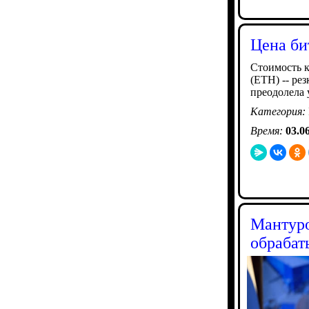
Цена би
Стоимость к
(ETH) -- ре
преодолела 
Категория:
Время:
03.0
Мантуро
обраба