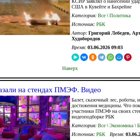
КСИР заявлял о нанесении удар
США в Кувейте и Бахрейне
Категория:
Все
\
Политика
Источник:
РБК
Автор:
Григорий Лебедев, Ар
Худобородов
Время:
03.06.2026 09:03
Наверх
азали на стендах ПМЭФ. Видео
Балет, сказочный лес, роботы, 
достижения медицины. Что по
участники ПМЭФ на своих сте
видеоподборке РБК
Категория:
Все
\
Экономика
\
Б
Источник:
РБК
Время:
03.06.