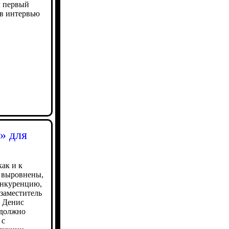
л первый
в интервью
» для
как и к
 выровнены,
онкуренцию,
заместитель
Ф Денис
 должно
 с