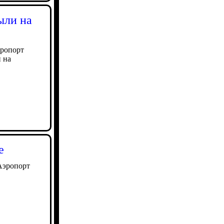
ыли на
эропорт
 на
е
Аэропорт