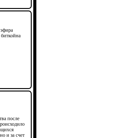
 эфира
а биткойна
тва после
происходило
еющихся
о и за счет