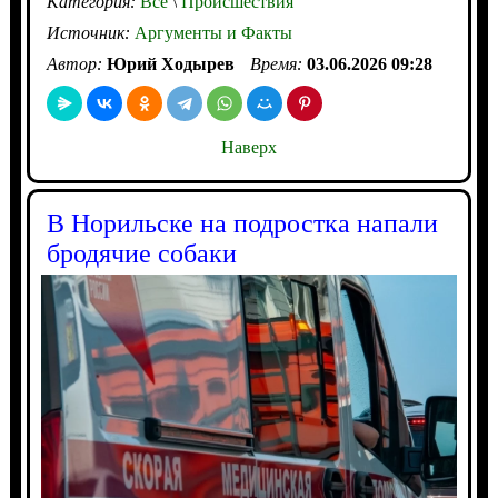
Категория:
Все
\
Происшествия
Источник:
Аргументы и Факты
Автор:
Юрий Ходырев
Время:
03.06.2026 09:28
Наверх
В Норильске на подростка напали
бродячие собаки