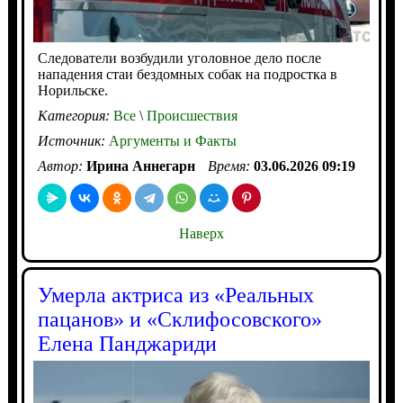
Следователи возбудили уголовное дело после
нападения стаи бездомных собак на подростка в
Норильске.
Категория:
Все
\
Происшествия
Источник:
Аргументы и Факты
Автор:
Ирина Аннегарн
Время:
03.06.2026 09:19
Наверх
Умерла актриса из «Реальных
пацанов» и «Склифосовского»
Елена Панджариди