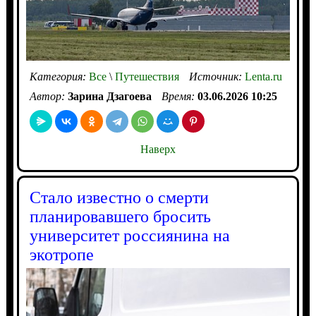
Категория:
Все
\
Путешествия
Источник:
Lenta.ru
Автор:
Зарина Дзагоева
Время:
03.06.2026 10:25
Наверх
Стало известно о смерти
планировавшего бросить
университет россиянина на
экотропе