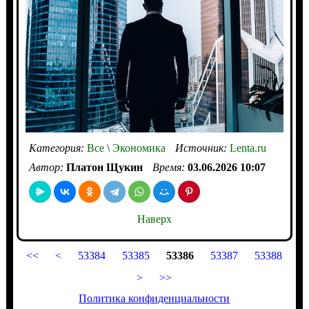
Категория:
Все
\
Экономика
Источник:
Lenta.ru
Автор:
Платон Щукин
Время:
03.06.2026 10:07
Наверх
<<
<
53384
53385
53386
53387
53388
>
>>
Политика конфиденциальности