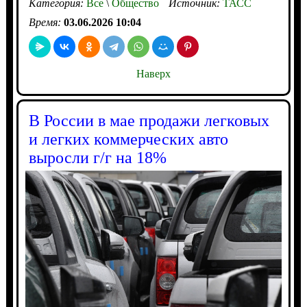
Категория:
Все
\
Общество
Источник:
ТАСС
Время:
03.06.2026 10:04
Наверх
В России в мае продажи легковых
и легких коммерческих авто
выросли г/г на 18%