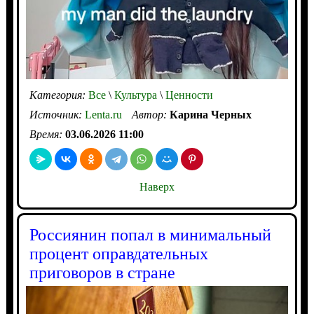
Категория:
Все
\
Культура
\
Ценности
Источник:
Lenta.ru
Автор:
Карина Черных
Время:
03.06.2026 11:00
Наверх
Россиянин попал в минимальный
процент оправдательных
приговоров в стране