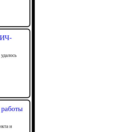
ВИЧ-
 удалось
 работы
икта и