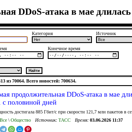
ая DDoS-атака в мае длилась 
Категория
Источник
емя
Конечное время
3 из 70064. Всего новостей: 700634.
мая продолжительная DDoS-атака в мае дл
1 с половиной дней
ность достигала 885 Гбит/с при скорости 121,7 млн пакетов в с
Все
\
Общество
Источник:
ТАСС
Время:
03.06.2026 11:37