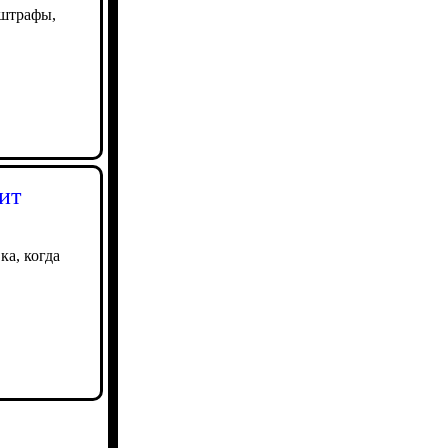
 штрафы,
ит
ка, когда