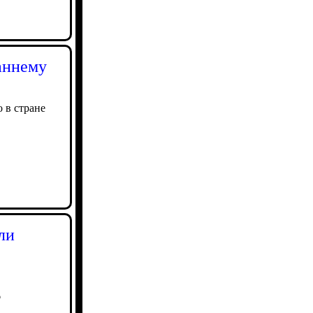
аннему
 в стране
ли
6