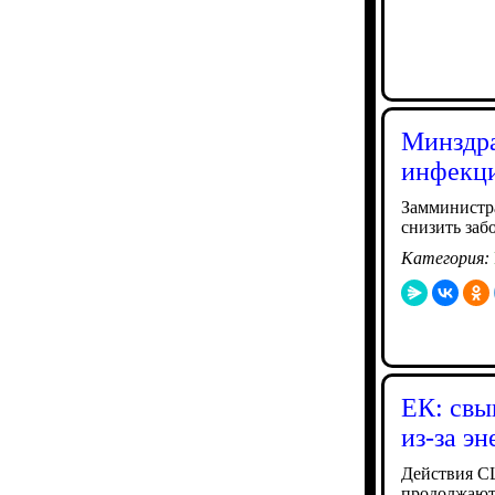
Минздра
инфекц
Замминистра
снизить заб
Категория:
ЕК: свы
из-за э
Действия СШ
продолжают 