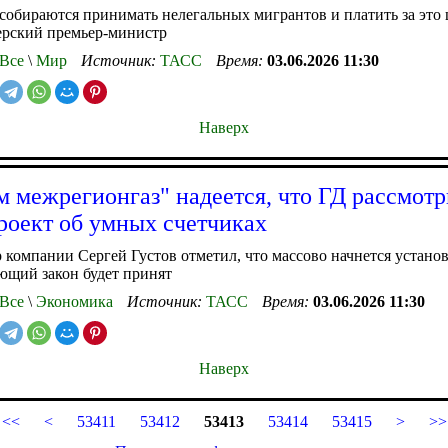
 собираются принимать нелегальных мигрантов и платить за это
ерский премьер-министр
Все
\
Мир
Источник:
ТАСС
Время:
03.06.2026 11:30
Наверх
м межрегионгаз" надеется, что ГД рассмотр
роект об умных счетчиках
 компании Сергей Густов отметил, что массово начнется установ
ющий закон будет принят
Все
\
Экономика
Источник:
ТАСС
Время:
03.06.2026 11:30
Наверх
<<
<
53411
53412
53413
53414
53415
>
>>