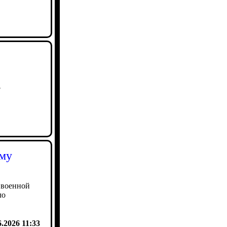
3
ому
 военной
ло
6.2026 11:33