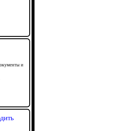
документы и
1
одить