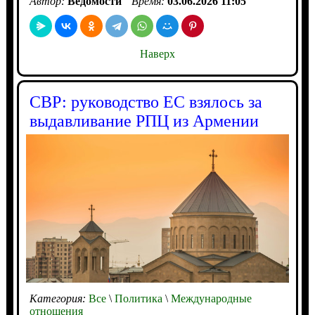
Автор:
Ведомости
Время:
03.06.2026 11:05
Наверх
СВР: руководство ЕС взялось за
выдавливание РПЦ из Армении
Категория:
Все
\
Политика
\
Международные
отношения