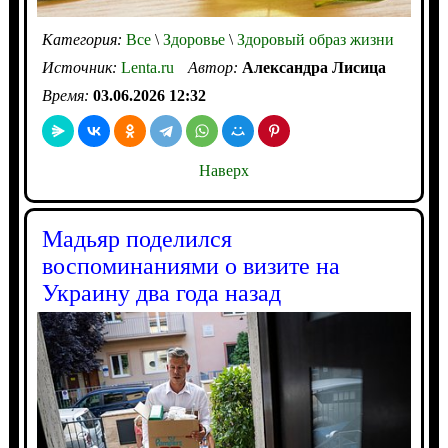
Категория:
Все
\
Здоровье
\
Здоровый образ жизни
Источник:
Lenta.ru
Автор:
Александра Лисица
Время:
03.06.2026 12:32
Наверх
Мадьяр поделился
воспоминаниями о визите на
Украину два года назад