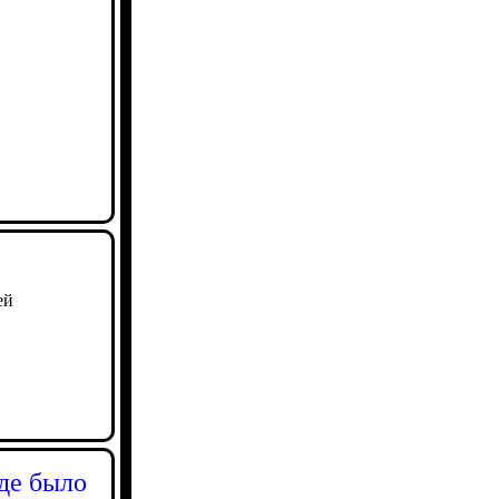
ей
где было