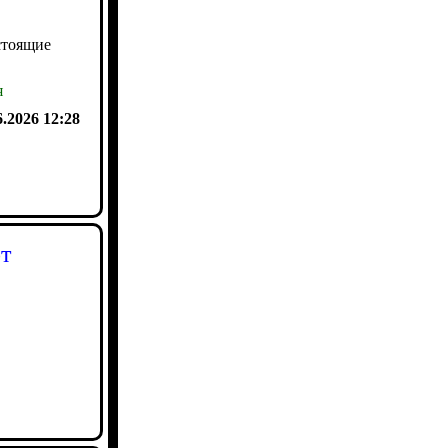
стоящие
я
6.2026 12:28
т