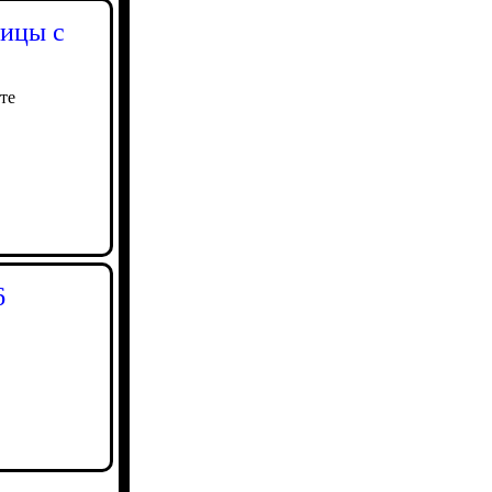
ницы с
те
6