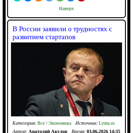
Наверх
В России заявили о трудностях с
развитием стартапов
Категория:
Все
\
Экономика
Источник:
Lenta.ru
Автор:
Анатолий Акулов
Время:
03.06.2026 14:35