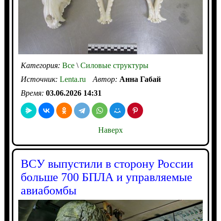
Категория:
Все
\
Силовые структуры
Источник:
Lenta.ru
Автор:
Анна Габай
Время:
03.06.2026 14:31
Наверх
ВСУ выпустили в сторону России
больше 700 БПЛА и управляемые
авиабомбы