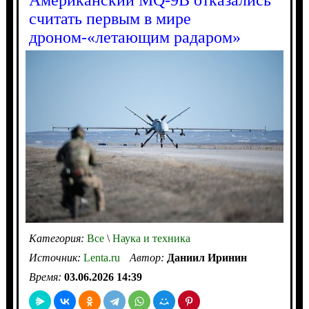
Американский MQ-9B отказались
считать первым в мире
дроном-«летающим радаром»
Категория:
Все
\
Наука и техника
Источник:
Lenta.ru
Автор:
Даниил Иринин
Время:
03.06.2026 14:39