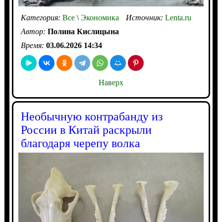
Категория:
Все
\
Экономика
Источник:
Lenta.ru
Автор:
Полина Кислицына
Время:
03.06.2026 14:34
Наверх
Необычную контрабанду из
России в Китай раскрыли
благодаря черепу волка