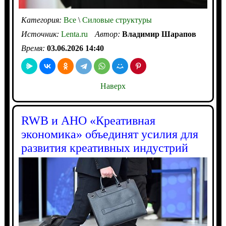
Категория:
Все
\
Силовые структуры
Источник:
Lenta.ru
Автор:
Владимир Шарапов
Время:
03.06.2026 14:40
Наверх
RWB и АНО «Креативная
экономика» объединят усилия для
развития креативных индустрий