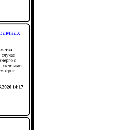
 рамках
омства
 случае
энерго с
 расчетами
смотрит
6.2026 14:17