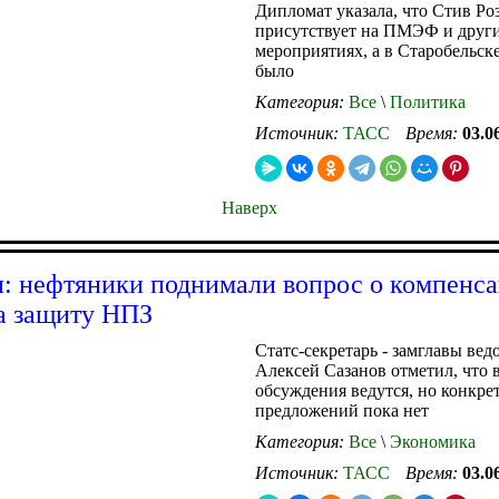
Дипломат указала, что Стив Ро
присутствует на ПМЭФ и друг
мероприятиях, а в Старобельске
было
Категория:
Все
\
Политика
Источник:
ТАСС
Время:
03.0
Наверх
 нефтяники поднимали вопрос о компенс
на защиту НПЗ
Статс-секретарь - замглавы вед
Алексей Сазанов отметил, что 
обсуждения ведутся, но конкре
предложений пока нет
Категория:
Все
\
Экономика
Источник:
ТАСС
Время:
03.0