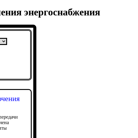
чения энергоснабжения
ючения
передачи
чена
иты