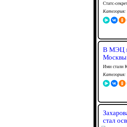
Статс-секре
Категория:
В МЭЦ н
Москвы
Ими стали К
Категория:
Захаров
стал ос