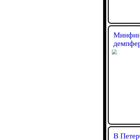
Минфин 
демпфер
В Петер