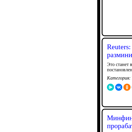
Reuters
размини
Это станет 
постановле
Категория:
Минфин:
прораба