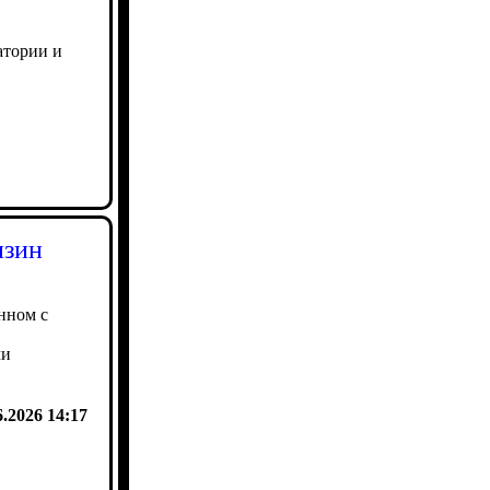
атории и
нзин
енном с
ми
6.2026 14:17