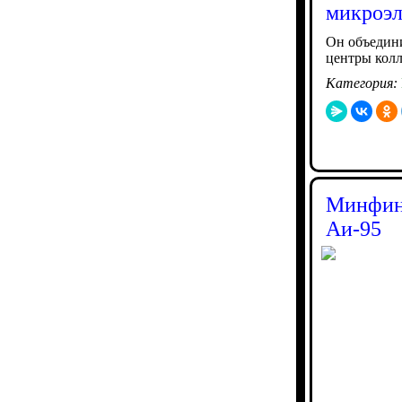
микроэл
Он объедин
центры колл
Категория:
Минфин 
Аи-95