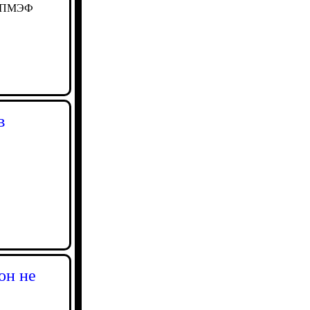
на ПМЭФ
в
он не