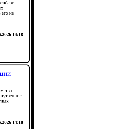
зенберг
их
 его не
6.2026 14:18
ации
омства
внутренние
тных
6.2026 14:18