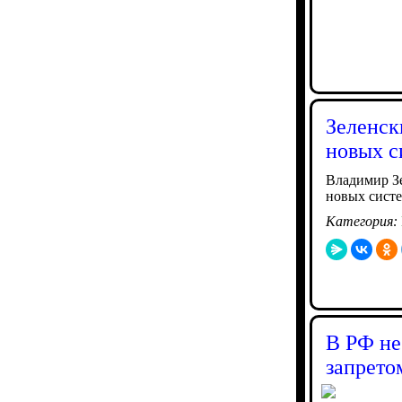
Зеленск
новых си
Владимир Зе
новых сист
Категория:
В РФ не
запрето