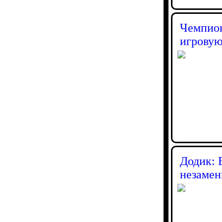
Чемпион
игровую
Додик: 
незамен