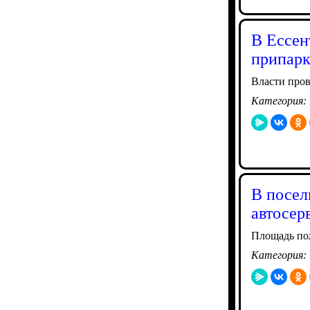
В Ессен
припар
Власти пров
Категория:
В посел
автосер
Площадь пож
Категория: