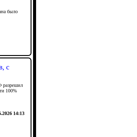
ана было
, с
Ф разрешил
сти 100%
6.2026 14:13