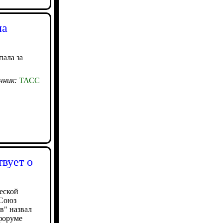
ла
пала за
чник:
ТАСС
вует о
еской
"Союз
в" назвал
форуме