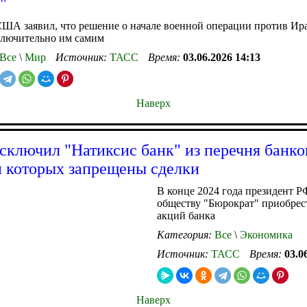
"
ША заявил, что решение о начале военной операции против Ир
ключительно им самим
Все
\
Мир
Источник:
ТАСС
Время:
03.06.2026 14:13
Наверх
сключил "Натиксис банк" из перечня банков
 которых запрещены сделки
В конце 2024 года президент Р
обществу "Бюрократ" приобре
акций банка
Категория:
Все
\
Экономика
Источник:
ТАСС
Время:
03.0
Наверх