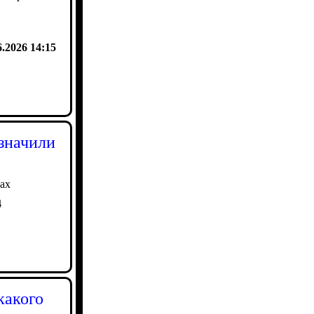
6.2026 14:15
значили
ах
4
какого