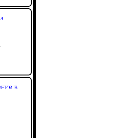
на
2
ение в
1