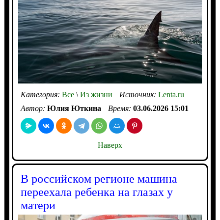
Категория:
Все
\
Из жизни
Источник:
Lenta.ru
Автор:
Юлия Юткина
Время:
03.06.2026 15:01
Наверх
В российском регионе машина
переехала ребенка на глазах у
матери