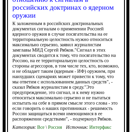
российских доктринах о ядерном
оружии
К заложенным в российских доктринальных
документах сигналам о применении Россией
ядерного оружия в случае посягательства на ее
территориальную целостность нужно относиться
максимально серьезно, заявил журналистам
замглавы МИД Сергей Рябков."Сигнал в этих
документах сводится к тому, что посягательство на
Россию, на ее территориальную целостность со
стороны агрессоров, в том числе тех, кто, возможно,
и не обладает таким (ядерным - ИФ) оружием, при
наихудших сценариях может привести к тому, что
мы ответим с использованием данных средств", -
сказал Рябков журналистам в среду."Это
предупреждение, это сигнал, и к нему нужно
относиться максимально серьезно и не пытаться
испытать на себе в прямом смысле этого слова - это
если говорить о наших противниках - решимость
России защищаться всеми имеющимися в ее
распоряжении средствами", - подчеркнул Рябков.
Категория:
Все
\
Россия
Источник:
Интерфакс