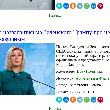
Наверх
а назвала письмо Зеленского Трампу про н
казушным
Письмо Владимира Зеленского 
США Дональду Трампу по пов
носит показушный характер, за
официальный представитель 
Мария Захарова.
Категория:
Все
\
Политика
Источник:
Аргументы и Факт
Автор:
Анастасия Сёмко
Время:
03.06.2026 15:10
Наверх