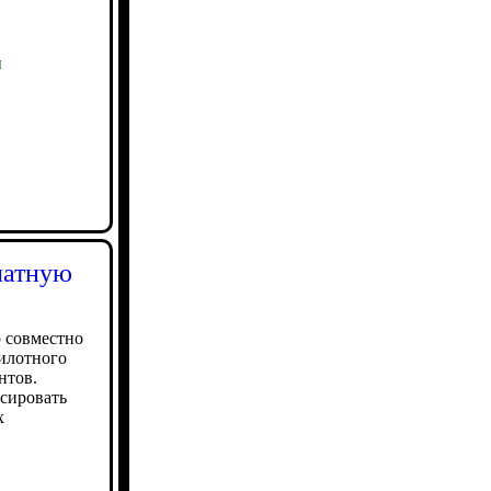
ы
латную
 совместно
пилотного
нтов.
сировать
х