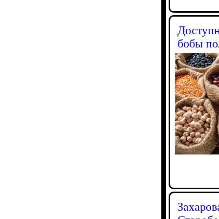
Доступн
бобы по
Захаров