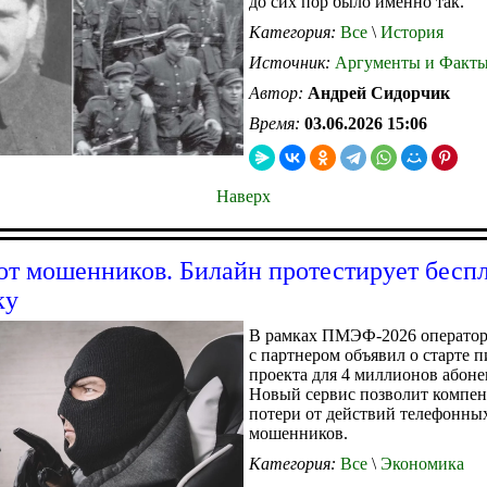
до сих пор было именно так.
Категория:
Все
\
История
Источник:
Аргументы и Факт
Автор:
Андрей Сидорчик
Время:
03.06.2026 15:06
Наверх
от мошенников. Билайн протестирует бесп
ку
В рамках ПМЭФ-2026 оператор
с партнером объявил о старте 
проекта для 4 миллионов абоне
Новый сервис позволит компен
потери от действий телефонны
мошенников.
Категория:
Все
\
Экономика