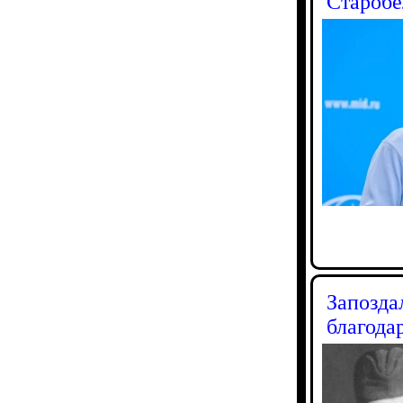
Старобе
Запозда
благода