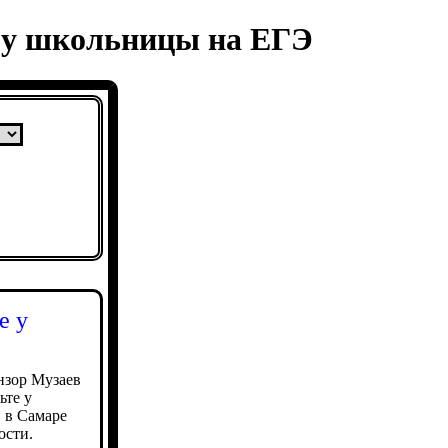
е у школьницы на ЕГЭ
е у
нзор Музаев
ьте у
 в Самаре
ости.