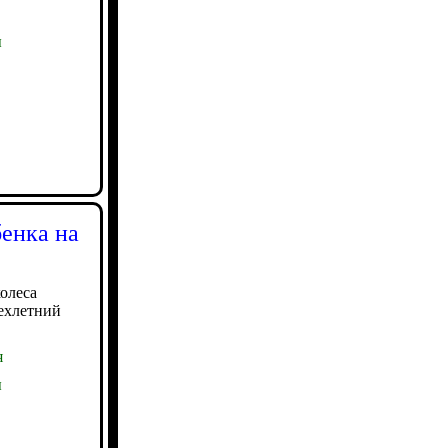
ы
бенка на
олеса
рехлетний
я
ы