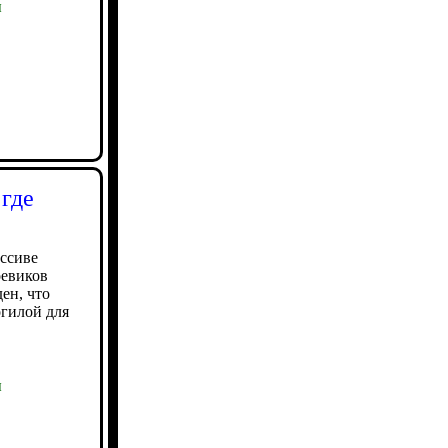
ы
 где
ассиве
оевиков
ен, что
огилой для
ы