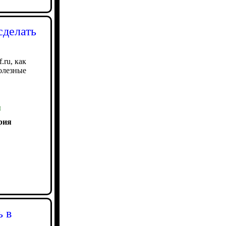
сделать
.ru, как
олезные
ы
рия
ь в