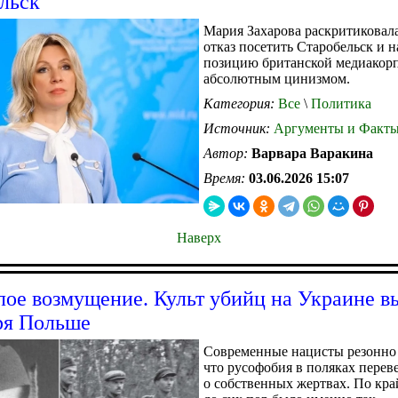
льск
Мария Захарова раскритиковал
отказ посетить Старобельск и н
позицию британской медиакор
абсолютным цинизмом.
Категория:
Все
\
Политика
Источник:
Аргументы и Факт
Автор:
Варвара Варакина
Время:
03.06.2026 15:07
Наверх
лое возмущение. Культ убийц на Украине в
ря Польше
Современные нацисты резонно 
что русофобия в поляках перев
о собственных жертвах. По кра