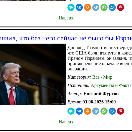
Наверх
аявил, что без него сейчас не было бы Изра
Дональд Трамп отверг утвержде
что США были втянуты в конф
Ираном Израилем: он заявил, ч
принял решение о начале воен
операции.
Категория:
Все
\
Мир
Источник:
Аргументы и Факт
Автор:
Евгений Фурсов
Время:
03.06.2026 15:00
Наверх