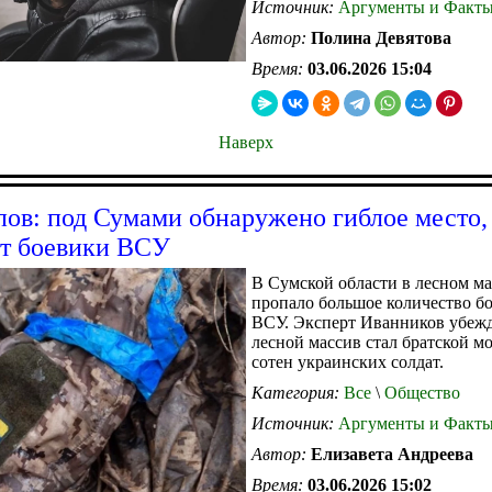
Источник:
Аргументы и Факт
Автор:
Полина Девятова
Время:
03.06.2026 15:04
Наверх
пов: под Сумами обнаружено гиблое место,
т боевики ВСУ
В Сумской области в лесном м
пропало большое количество б
ВСУ. Эксперт Иванников убежд
лесной массив стал братской м
сотен украинских солдат.
Категория:
Все
\
Общество
Источник:
Аргументы и Факт
Автор:
Елизавета Андреева
Время:
03.06.2026 15:02