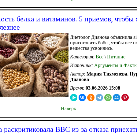
ость белка и витаминов. 5 приемов, чтобы 
лезнее
Диетолог Дианова объяснила aif
приготовить бобы, чтобы все п
вещества усвоились.
Категория:
Все
\
Питание
Источник:
Аргументы и Факт
Автор:
Мария Тихменева, Ну
Дианова
Время:
03.06.2026 15:08
Наверх
а раскритиковала BBC из-за отказа приехат