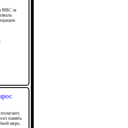
а BBC за
азвала
порации
ы
ырос
полагают,
есит память
йней мере,