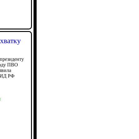
ехватку
президенту
оду ПВО
явила
МИД РФ
ы