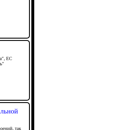
а", ЕС
ь"
ольной
оений, так