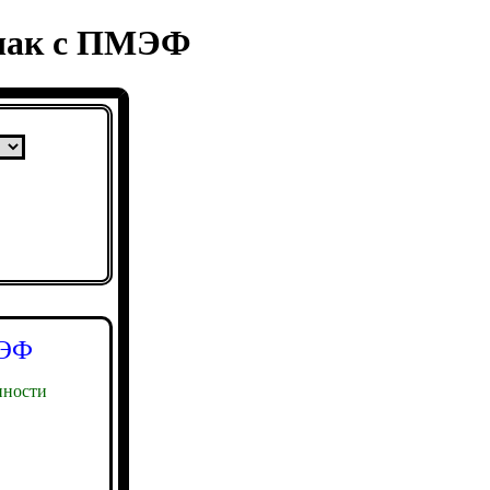
бчак с ПМЭФ
МЭФ
ности