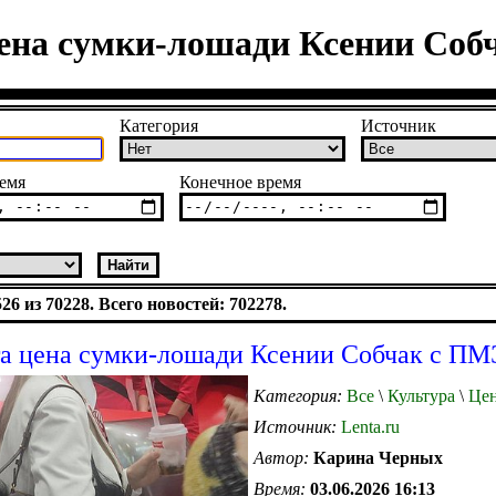
ена сумки-лошади Ксении Со
Категория
Источник
емя
Конечное время
6 из 70228. Всего новостей: 702278.
а цена сумки-лошади Ксении Собчак с П
Категория:
Все
\
Культура
\
Цен
Источник:
Lenta.ru
Автор:
Карина Черных
Время:
03.06.2026 16:13