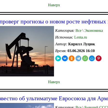
Наверх
проверг прогнозы о новом росте нефтяных
Категория:
Все
\
Экономика
Источник:
Lenta.ru
Автор:
Кирилл Луцюк
Время:
03.06.2026 16:10
Наверх
звестно об ультиматуме Евросоюза для Ар
Категория:
Все
\
Бывший ССС