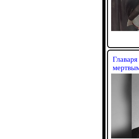
Главаря
мертвы