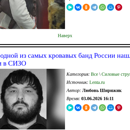
Наверх
 одной из самых кровавых банд России наш
м в СИЗО
Категория:
Все
\
Силовые стру
Источник:
Lenta.ru
Автор:
Любовь Ширижик
Время:
03.06.2026 16:11