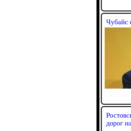
Чубайс 
Ростовс
дорог н