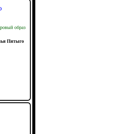
о
ровый образ
ья Пятыго