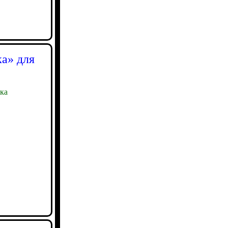
а» для
ка