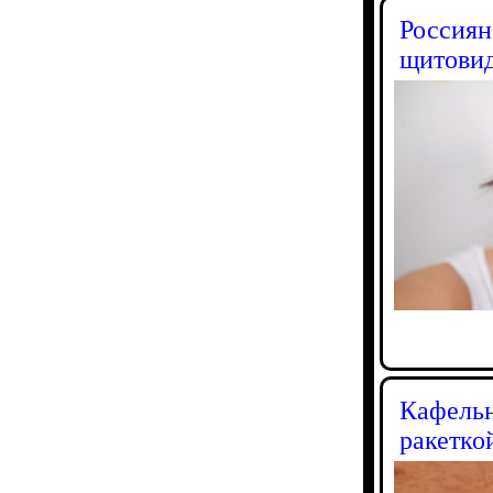
Россиян
щитови
Кафельн
ракетко