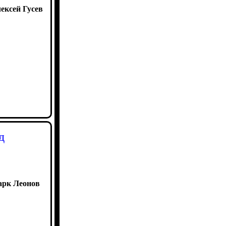
ексей Гусев
д
рк Леонов