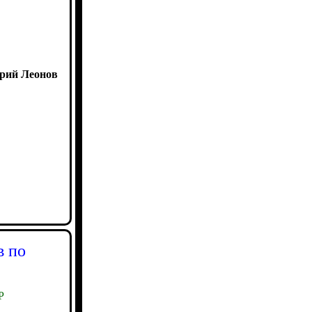
ий Леонов
в по
Р