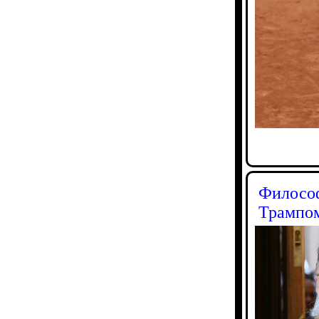
Философ
Трампо