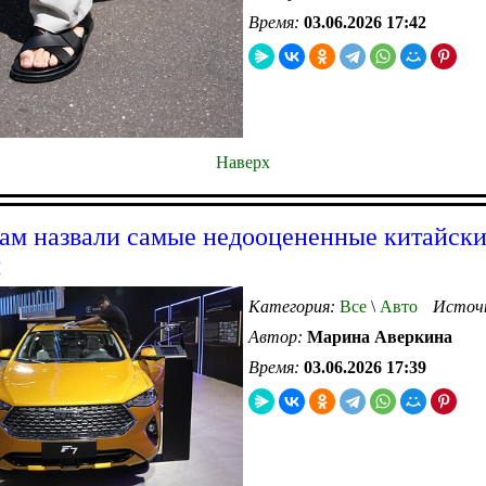
Время:
03.06.2026 17:42
Наверх
ам назвали самые недооцененные китайск
ы
Категория:
Все
\
Авто
Источ
Автор:
Марина Аверкина
Время:
03.06.2026 17:39