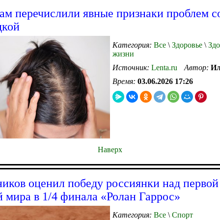
ам перечислили явные признаки проблем с
дкой
Категория:
Все
\
Здоровье
\
Здо
жизни
Источник:
Lenta.ru
Автор:
Ил
Время:
03.06.2026 17:26
Наверх
иков оценил победу россиянки над первой
й мира в 1/4 финала «Ролан Гаррос»
Категория:
Все
\
Спорт