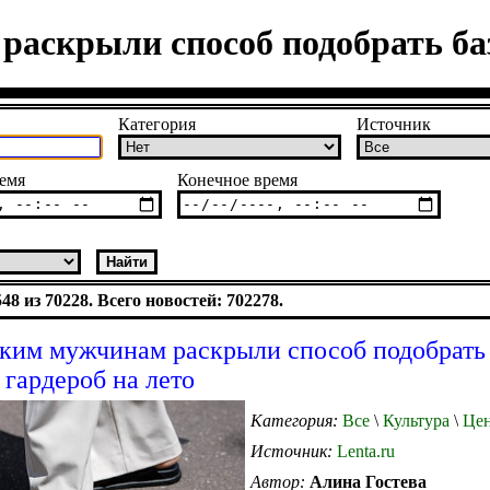
аскрыли способ подобрать баз
Категория
Источник
емя
Конечное время
8 из 70228. Всего новостей: 702278.
ким мужчинам раскрыли способ подобрать
 гардероб на лето
Категория:
Все
\
Культура
\
Цен
Источник:
Lenta.ru
Автор:
Алина Гостева