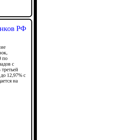
анков РФ
ние
вок,
0 по
ладов с
 третьей
 до 12,97% с
ается на