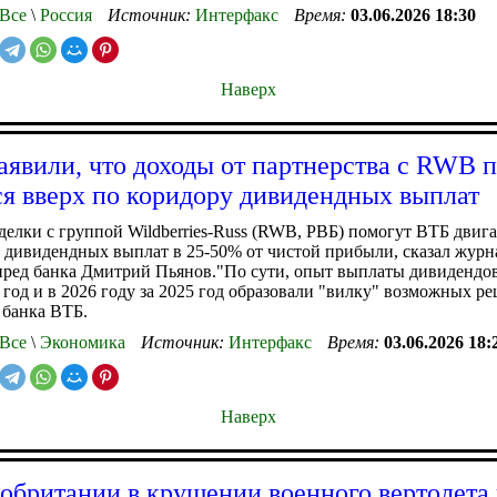
Все
\
Россия
Источник:
Интерфакс
Время:
03.06.2026 18:30
Наверх
аявили, что доходы от партнерства с RWB 
ся вверх по коридору дивидендных выплат
делки с группой Wildberries-Russ (RWB, РВБ) помогут ВТБ двиг
 дивидендных выплат в 25-50% от чистой прибыли, сказал журн
ред банка Дмитрий Пьянов."По сути, опыт выплаты дивидендов
4 год и в 2026 году за 2025 год образовали "вилку" возможных р
 банка ВТБ.
Все
\
Экономика
Источник:
Интерфакс
Время:
03.06.2026 18:
Наверх
обритании в крушении военного вертолета