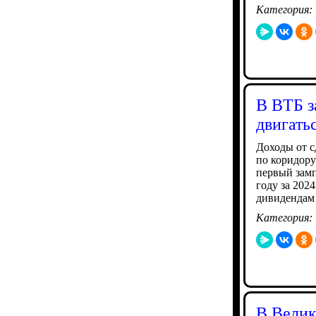
Категория:
В ВТБ з
двигать
Доходы от с
по коридору
первый замп
году за 202
дивидендам
Категория:
В Велик