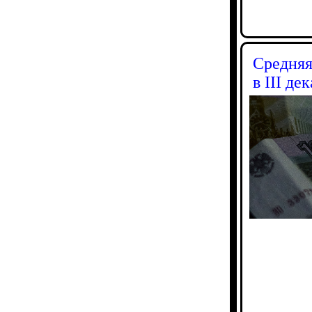
Средняя
в III де