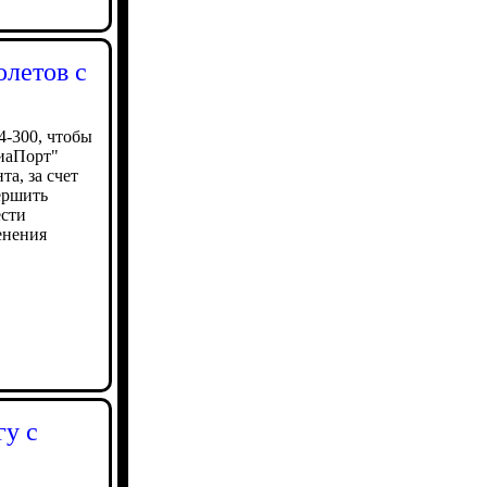
олетов с
4-300, чтобы
виаПорт"
а, за счет
ершить
ести
енения
гу с