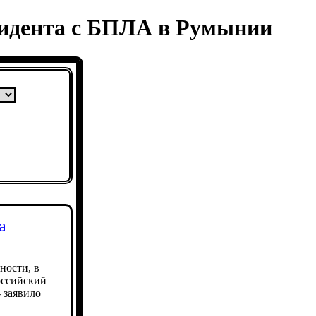
цидента с БПЛА в Румынии
а
ности, в
оссийский
 заявило