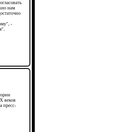
огласовать
жно нам
достаточно
му", -
я".
и
тории
X веков
а пресс-