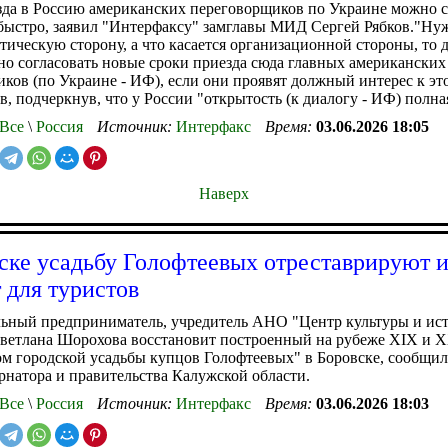
да в Россию американских переговорщиков по Украине можно с
быстро, заявил "Интерфаксу" замглавы МИД Сергей Рябков."Ну
тическую сторону, а что касается организационной стороны, то 
о согласовать новые сроки приезда сюда главных американских
ков (по Украине - ИФ), если они проявят должный интерес к это
ов, подчеркнув, что у России "открытость (к диалогу - ИФ) полна
Все
\
Россия
Источник:
Интерфакс
Время:
03.06.2026 18:05
Наверх
ске усадьбу Голофтеевых отреставрируют 
 для туристов
ьный предприниматель, учредитель АНО "Центр культуры и ис
ветлана Шорохова восстановит построенный на рубеже XIX и X
м городской усадьбы купцов Голофтеевых" в Боровске, сообщил
рнатора и правительства Калужской области.
Все
\
Россия
Источник:
Интерфакс
Время:
03.06.2026 18:03