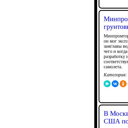
Минпром
грунтов
Минпромторг
он мог эксп
замглавы ве
чего и когд
разработку 
соответств
самолета.
Категория:
В Москв
США по