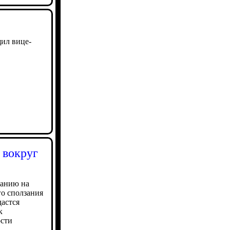
щил вице-
 вокруг
ванию на
го сползания
дастся
к
ости