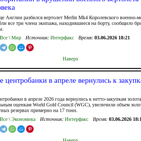
овека
де Англии разбился вертолет Merlin Mk4 Королевского военно-м
бли все три члена экипажа, находившиеся на борту, сообщило бр
ы.
Все
\
Мир
Источник:
Интерфакс
Время:
03.06.2026 18:21
Наверх
 центробанки в апреле вернулись к закуп
тробанки в апреле 2026 года вернулись к нетто-закупкам золота
ьным оценкам World Gold Council (WGC), увеличили объем золо
ных резервах примерно на 17 тонн.
Все
\
Экономика
Источник:
Интерфакс
Время:
03.06.2026 18:
Наверх