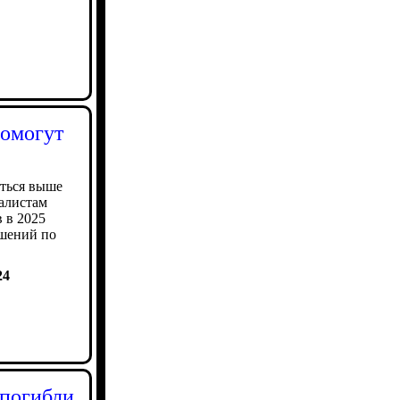
помогут
аться выше
алистам
 в 2025
ешений по
24
 погибли