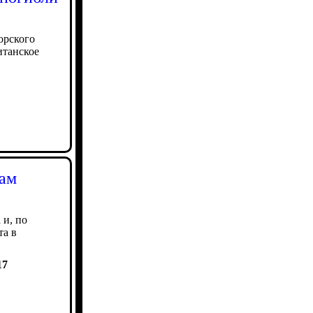
орского
итанское
кам
 и, по
та в
17