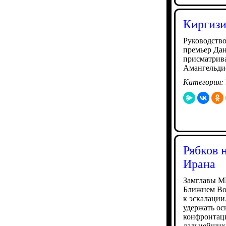
Киргизи
Руководство
премьер Да
присматрива
Амангельди
Категория:
Рябков 
Ирана
Замглавы МИ
Ближнем Вос
к эскалации
удержать ос
конфронтаци
дальнейших