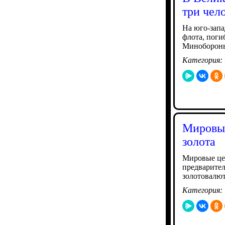
три чел
На юго-запа
флота, поги
Миноборон
Категория:
Мировые
золота
Мировые цен
предварител
золотовалют
Категория: