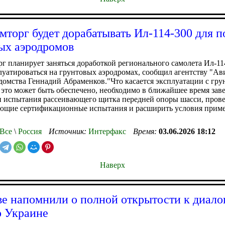
торг будет дорабатывать Ил-114-300 для п
ых аэродромов
 планирует заняться доработкой регионального самолета Ил-11
луатироваться на грунтовых аэродромах, сообщил агентству "А
домства Геннадий Абраменков."Что касается эксплуатации с грунт
а это может быть обеспечено, необходимо в ближайшее время зав
и испытания рассеивающего щитка передней опоры шасси, пров
ующие сертификационные испытания и расширить условия прим
Все
\
Россия
Источник:
Интерфакс
Время:
03.06.2026 18:12
Наверх
е напомнили о полной открытости к диало
 Украине