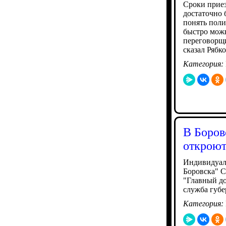
Сроки приез
достаточно 
понять поли
быстро можн
переговорщи
сказал Рябк
Категория:
В Боров
откроют
Индивидуал
Боровска" С
"Главный до
служба губе
Категория: