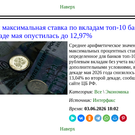
Наверх
 максимальная ставка по вкладам топ-10 б
каде мая опустилась до 12,97%
Среднее арифметическое значе
максимальных процентных ста
определенное для банков топ-1
рублевым вкладам без учета вк
дополнительными условиями, в
декаде мая 2026 года снизилось
13,04% во второй декаде, сообщ
сайте ЦБ РФ.
Категория:
Все
\
Экономика
Источник:
Интерфакс
Время:
03.06.2026 18:02
Наверх