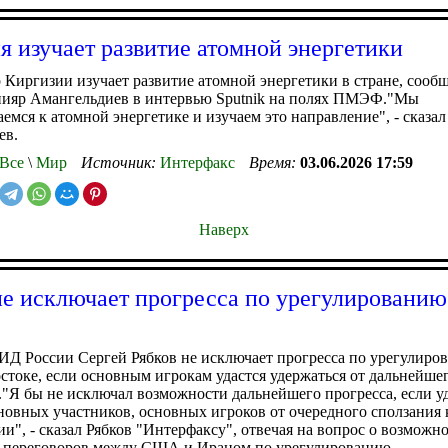
я изучает развитие атомной энергетики
 Киргизии изучает развитие атомной энергетики в стране, сооб
нияр Амангельдиев в интервью Sputnik на полях ПМЭФ."Мы
емся к атомной энергетике и изучаем это направление", - сказал
ев.
Все
\
Мир
Источник:
Интерфакс
Время:
03.06.2026 17:59
Наверх
не исключает прогресса по урегулированию
Д России Сергей Рябков не исключает прогресса по урегулиро
токе, если основным игрокам удастся удержаться от дальнейше
."Я бы не исключал возможности дальнейшего прогресса, если у
новных участников, основных игроков от очередного сползания 
и", - сказал Рябков "Интерфаксу", отвечая на вопрос о возможн
 переговоров между США и Ираном по урегулированию.