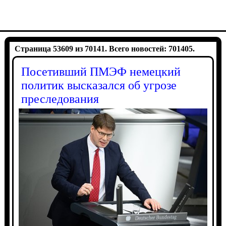
Страница 53609 из 70141. Всего новостей: 701405.
Посетивший ПМЭФ немецкий
политик высказался об угрозе
преследования