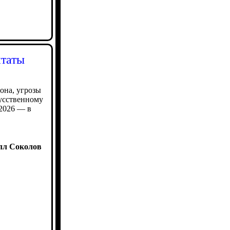
итаты
на, угрозы
кусственному
2026 — в
лл Соколов