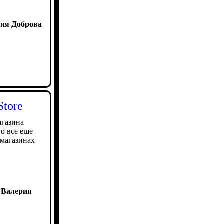
ия Доброва
tore
агазина
о все еще
 магазинах
 Валерия