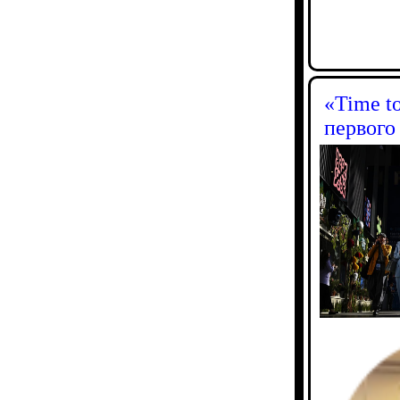
«Time t
первог