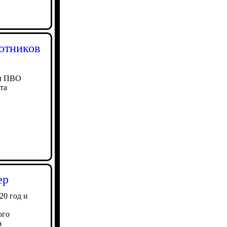
отников
ми ПВО
та
ер
20 год и
ого
а