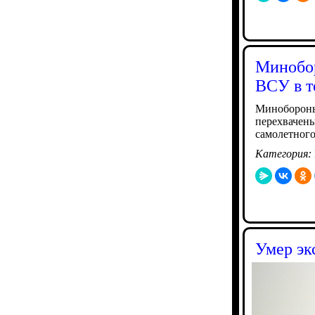
Минобор
ВСУ в т
Минобороны
перехвачены
самолетного
Категория:
Умер эк