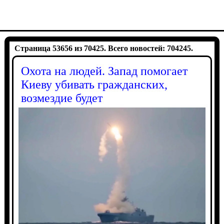
Страница 53656 из 70425. Всего новостей: 704245.
Охота на людей. Запад помогает
Киеву убивать гражданских,
возмездие будет