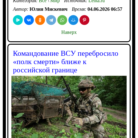
Категория:
Все
\
Мир
Источник:
Lenta.ru
Автор:
Юлия Мискевич
Время:
04.06.2026 06:57
Наверх
Командование ВСУ перебросило
«полк смерти» ближе к
российской границе