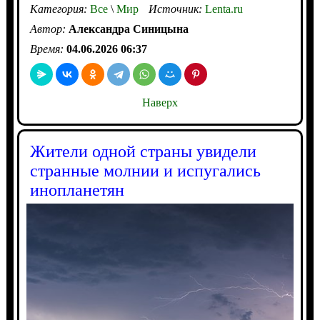
Категория:
Все
\
Мир
Источник:
Lenta.ru
Автор:
Александра Синицына
Время:
04.06.2026 06:37
Наверх
Жители одной страны увидели
странные молнии и испугались
инопланетян