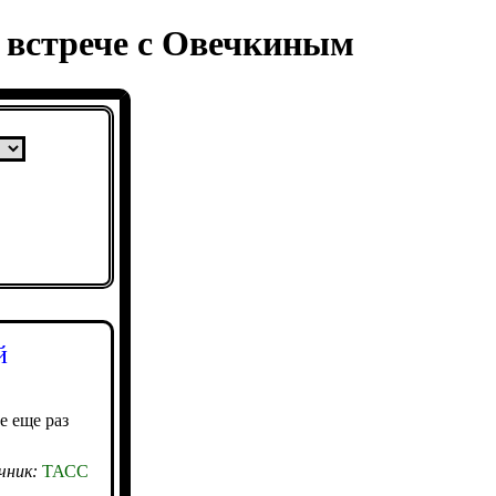
 встрече с Овечкиным
й
 еще раз
чник:
ТАСС