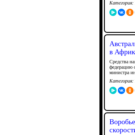
Категория:
Австрал
в Африк
Средства н
федерацию о
министра и
Категория:
Воробье
скорост