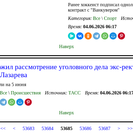
Ранее хоккеист подписал одно
контракт с "Ванкувером"
Категория:
Все
\
Спорт
Исто
Время:
04.06.2026 06:17
Наверх
ожил рассмотрение уголовного дела экс-рек
Лазарева
ли на 5 июня
Все
\
Происшествия
Источник:
ТАСС
Время:
04.06.2026 06:1
Наверх
<<
<
53683
53684
53685
53686
53687
>
>>