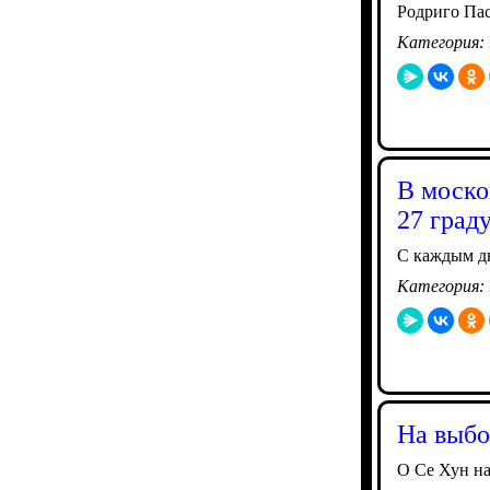
Родриго Пас
Категория:
В моско
27 град
С каждым дн
Категория:
На выбо
О Се Хун на