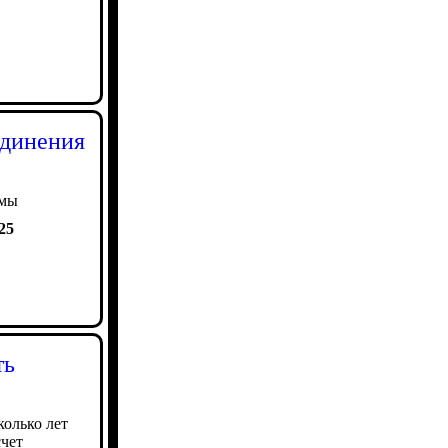
единения
омы
25
ть
колько лет
счет