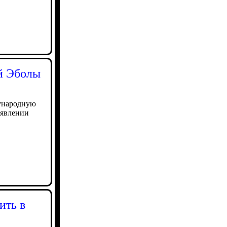
ой Эболы
дународную
аявлении
ить в