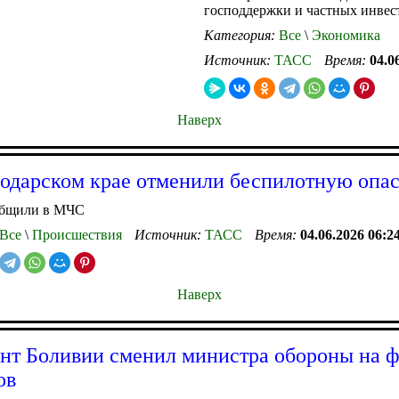
господдержки и частных инве
Категория:
Все
\
Экономика
Источник:
ТАСС
Время:
04.0
Наверх
одарском крае отменили беспилотную опа
общили в МЧС
Все
\
Происшествия
Источник:
ТАСС
Время:
04.06.2026 06:2
Наверх
нт Боливии сменил министра обороны на 
ов