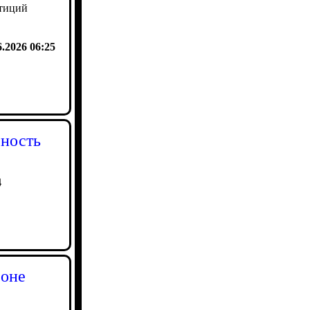
стиций
6.2026 06:25
сность
4
фоне