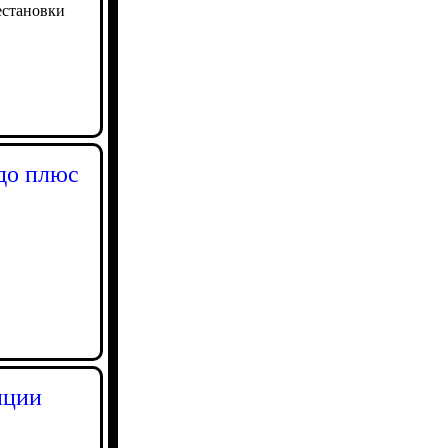
естановки
до плюс
иции