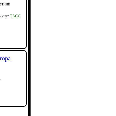
летний
чник:
ТАСС
тора
7