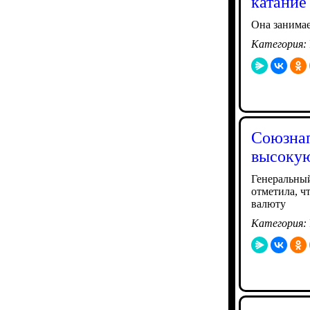
катание
Она занима
Категория:
Союзнап
высокую
Генеральный
отметила, ч
валюту
Категория: