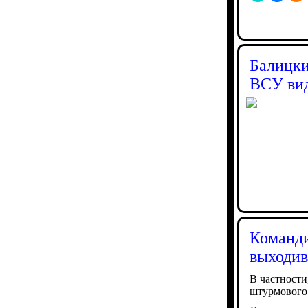
Балицки
ВСУ вид
Команди
выходив
В частности
штурмового 