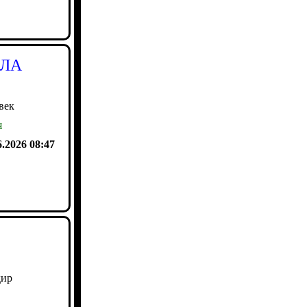
ПЛА
век
я
6.2026 08:47
дир