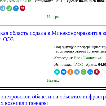
Все
\
Армия и ОПК
Источник:
ТАСС
Время:
04.06.2026 08:47
Наверх
кая область подала в Минэкономразвития з
е ОЭЗ
Под будущую преференциальн
территорию отвели 13 земельн
Категория:
Все
\
Экономика
Источник:
ТАСС
Время:
04.0
Наверх
опетровской области на объектах инфраст
ах возникли пожары