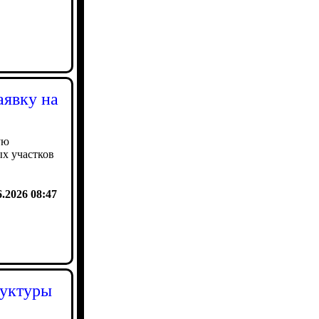
аявку на
ую
ых участков
6.2026 08:47
руктуры