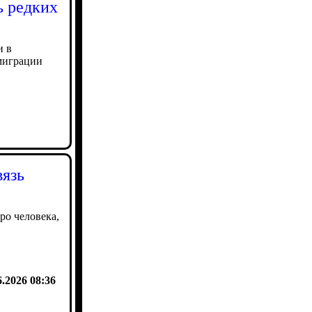
ь редких
и в
 миграции
вязь
ро человека,
6.2026 08:36