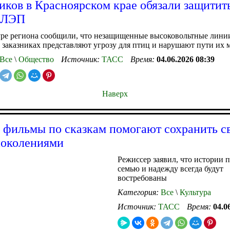
иков в Красноярском крае обязали защитит
а ЛЭП
уре региона сообщили, что незащищенные высоковольтные лини
 заказниках представляют угрозу для птиц и нарушают пути их
Все
\
Общество
Источник:
ТАСС
Время:
04.06.2026 08:39
Наверх
 фильмы по сказкам помогают сохранить с
поколениями
Режиссер заявил, что истории п
семью и надежду всегда будут
востребованы
Категория:
Все
\
Культура
Источник:
ТАСС
Время:
04.0