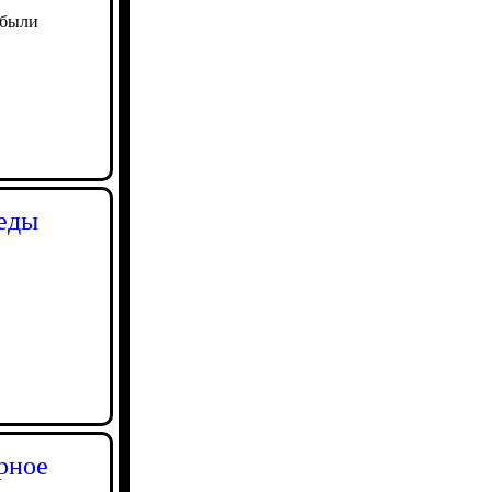
 были
беды
урное