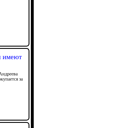
и имеют
 Андреева
окупается за