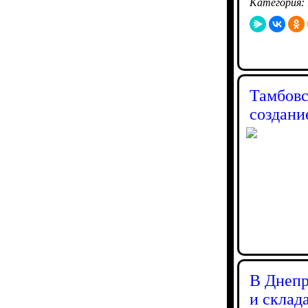
Категория:
Тамбовс
создани
В Днепр
и склад