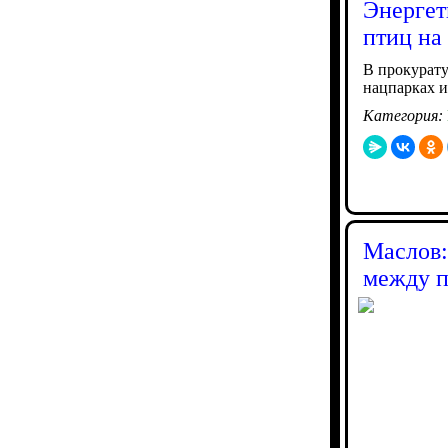
Энергет
птиц н
В прокурат
нацпарках и
Категория:
Маслов:
между 