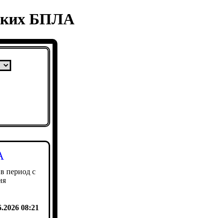
нских БПЛА
А
 период с
ня
6.2026 08:21