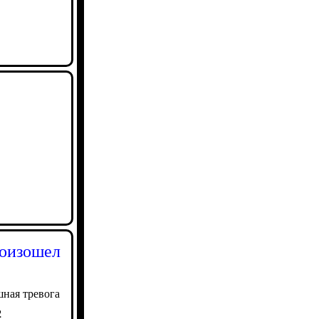
роизошел
шная тревога
2