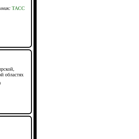
чник:
ТАСС
ирской,
й областях
0