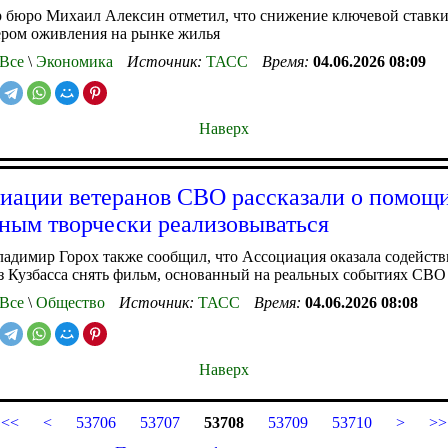
р бюро Михаил Алексин отметил, что снижение ключевой ставк
ером оживления на рынке жилья
Все
\
Экономика
Источник:
ТАСС
Время:
04.06.2026 08:09
Наверх
иации ветеранов СВО рассказали о помощ
ным творчески реализовываться
адимир Горох также сообщил, что Ассоциация оказала содейств
з Кузбасса снять фильм, основанный на реальных событиях СВО
Все
\
Общество
Источник:
ТАСС
Время:
04.06.2026 08:08
Наверх
<<
<
53706
53707
53708
53709
53710
>
>>