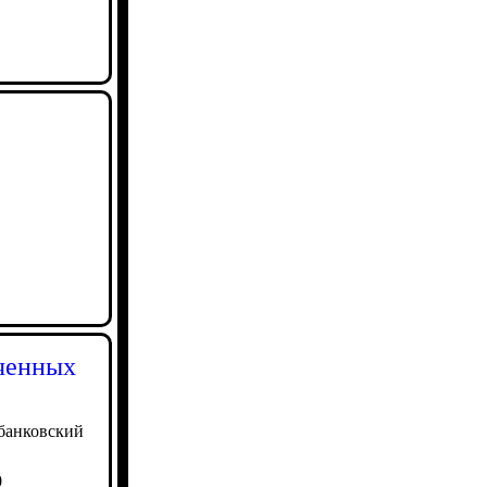
аченных
 банковский
0