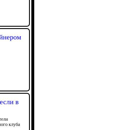
айнером
если в
тели
ного клуба