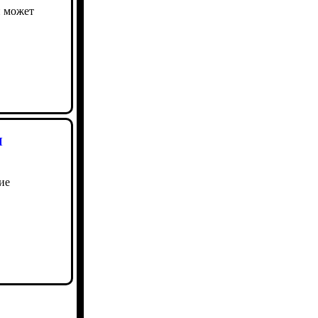
и может
и
ие