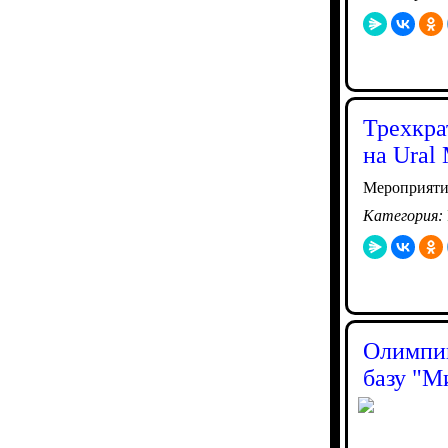
Трехкра
на Ural 
Мероприяти
Категория:
Олимпий
базу "М