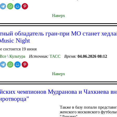
Наверх
тный обладатель гран-при МО станет хедл
Music Night
е состоится 19 июня
Все
\
Культура
Источник:
ТАСС
Время:
04.06.2026 08:12
Наверх
ских чемпионов Мудранова и Чахкиева вн
иротворца"
Также в базу попали представи
женского московского футболь
"Динамо"