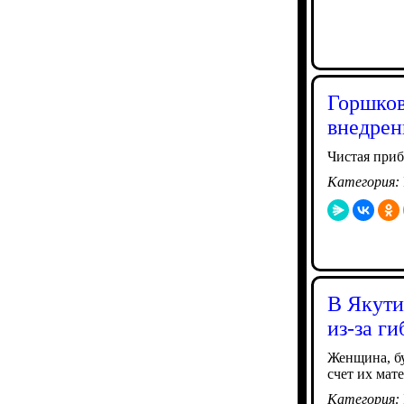
Горшков
внедрен
Чистая приб
Категория:
В Якути
из-за г
Женщина, бу
счет их мат
Категория: