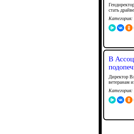
Гендиректо
стать драйв
Категория:
В Ассоц
подопеч
Директор Вл
ветеранам и
Категория: