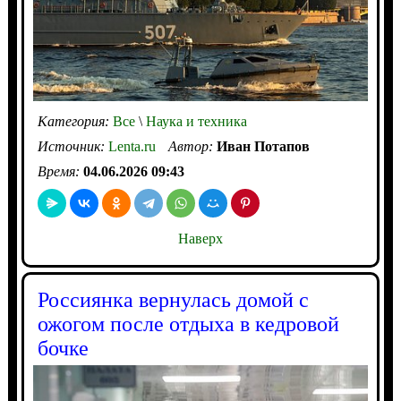
Категория:
Все
\
Наука и техника
Источник:
Lenta.ru
Автор:
Иван Потапов
Время:
04.06.2026 09:43
Наверх
Россиянка вернулась домой с
ожогом после отдыха в кедровой
бочке