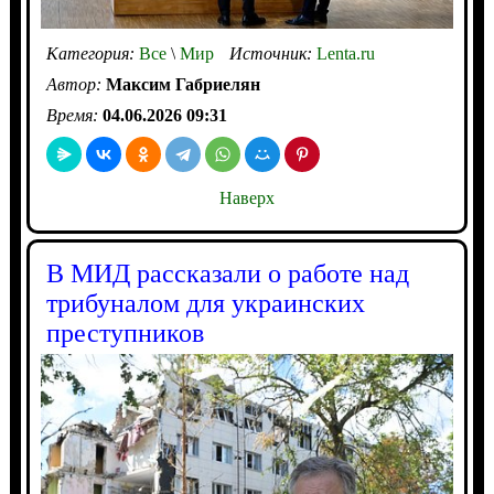
Категория:
Все
\
Мир
Источник:
Lenta.ru
Автор:
Максим Габриелян
Время:
04.06.2026 09:31
Наверх
В МИД рассказали о работе над
трибуналом для украинских
преступников