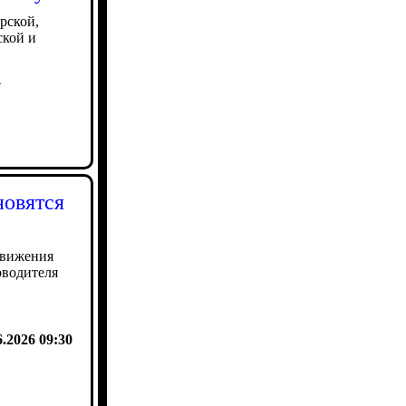
рской,
ской и
1
новятся
движения
оводителя
6.2026 09:30