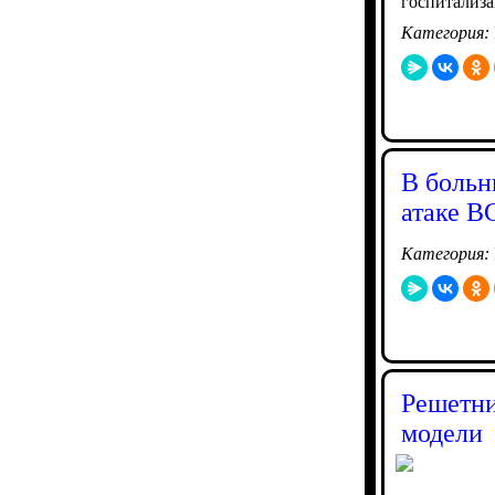
госпитализа
Категория:
В больн
атаке В
Категория:
Решетни
модели