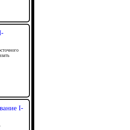
И-
осточного
азать
вание I-
ь