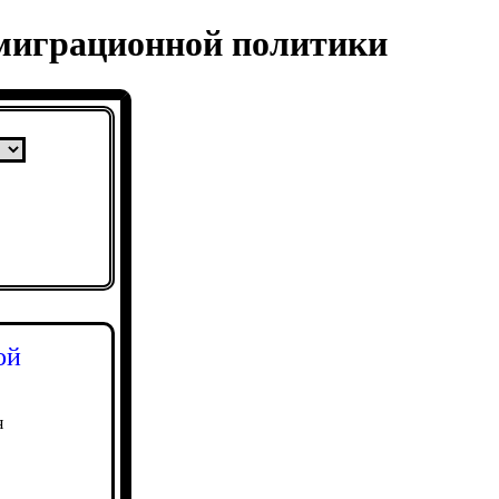
 миграционной политики
ой
я