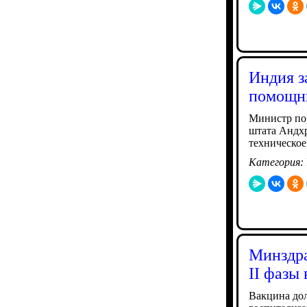
Индия з
помощни
Министр по 
штата Андхр
техническое
Категория:
Минздра
II фазы
Вакцина дол