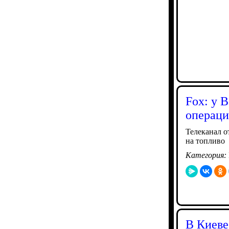
Fox: у 
операц
Телеканал о
на топливо
Категория:
В Киеве