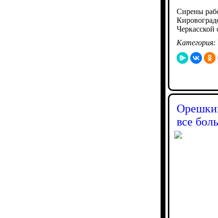
Сирены рабо
Кировоградс
Черкасской 
Категория:
Орешкин
все бол