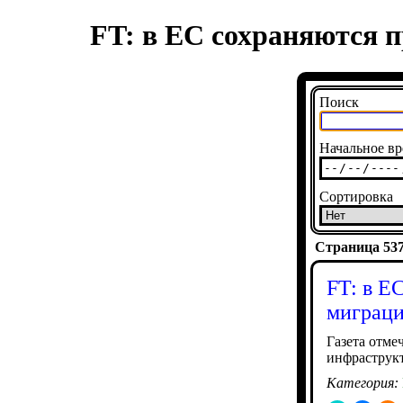
FT: в ЕС сохраняются 
Поиск
Начальное вр
Сортировка
Страница 5372
FT: в Е
миграци
Газета отме
инфраструкт
Категория: