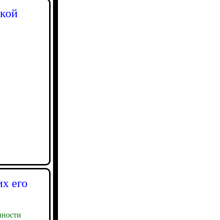
ской
х его
ности