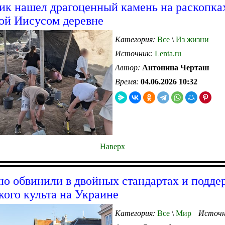
к нашел драгоценный камень на раскопка
ой Иисусом деревне
Категория:
Все
\
Из жизни
Источник:
Lenta.ru
Автор:
Антонина Черташ
Время:
04.06.2026 10:32
Наверх
ю обвинили в двойных стандартах и подде
кого культа на Украине
Категория:
Все
\
Мир
Источн