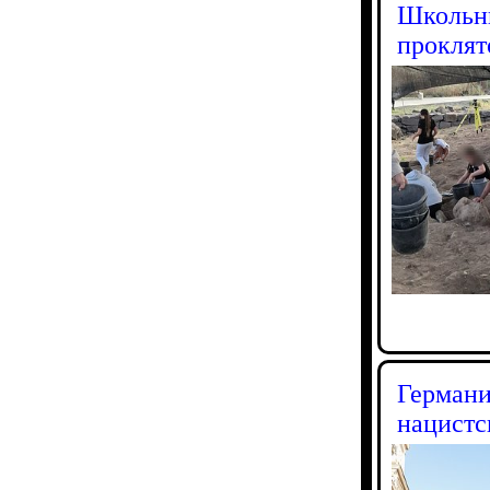
Школьни
проклят
Германи
нацистс