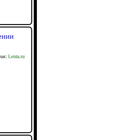
ении
ик:
Lenta.ru