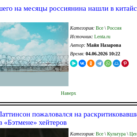
его на месяцы россиянина нашли в китай
Категория:
Все
\
Россия
Источник:
Lenta.ru
Автор:
Майя Назарова
Время:
04.06.2026 10:22
Наверх
Паттинсон пожаловался на раскритиковавши
в «Бэтмене» хейтеров
Категория:
Все
\
Культура
\
Цен