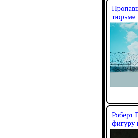
Пропавш
тюрьме
Роберт 
фигуру 