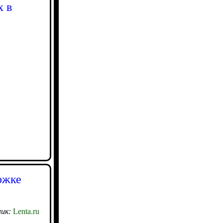
х в
ржке
ик:
Lenta.ru