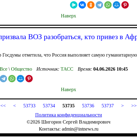
Наверх
призвала ВОЗ разобраться, кто привез в Аф
р Госдумы отметила, что Россия выполняет самую гуманитарну
Все
\
Общество
Источник:
ТАСС
Время:
04.06.2026 10:45
Наверх
<<
<
53733
53734
53735
53736
53737
>
>>
Политика конфиденциальности
©2026 Шигорин Сергей Владимирович
Контакты: admin@intnews.ru