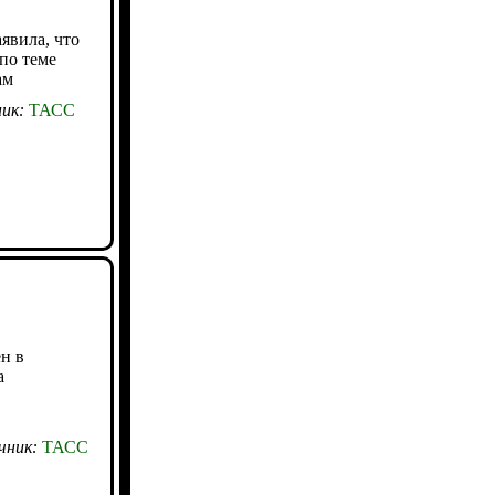
явила, что
по теме
ам
ик:
ТАСС
н в
а
чник:
ТАСС