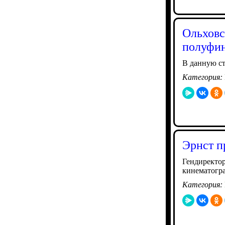
Ольховс
полуфин
В данную с
Категория:
Эрнст п
Гендиректор
кинематогра
Категория: