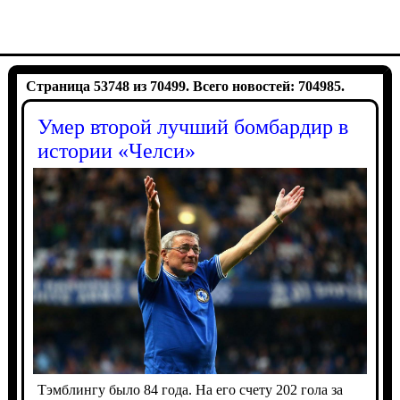
Страница 53748 из 70499. Всего новостей: 704985.
Умер второй лучший бомбардир в
истории «Челси»
Тэмблингу было 84 года. На его счету 202 гола за