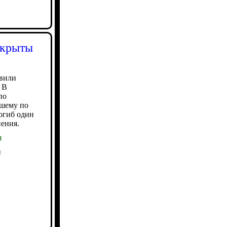
скрыты
твили
 В
по
вшему по
огиб один
нения.
я
ы