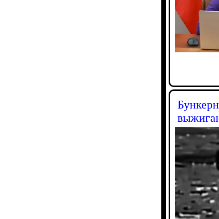
Бункерн
выжига