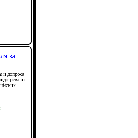
ля за
я и допроса
подозревают
сийских
ы