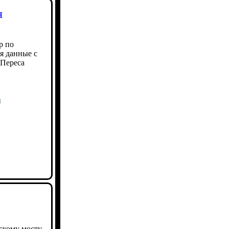
я
р по
я данные с
 Переса
ы
скому мосту