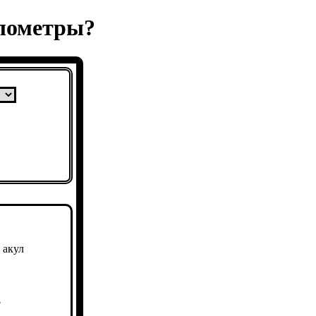
илометры?
 акул
3