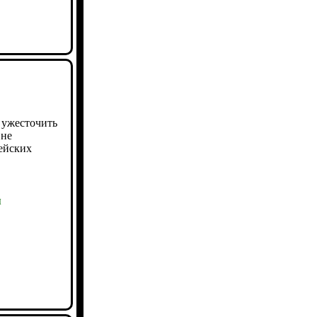
 ужесточить
 не
пейских
ы