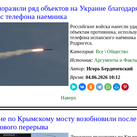
оразили ряд объектов на Украине благодар
с телефона наемника
Российские войска нанесли уда
объектам противника, использу
телефона испанского наёмника
Родригеса.
Категория:
Все
\
Общество
Источник:
Аргументы и Факт
Автор:
Игорь Бердичевский
Время:
04.06.2026 10:12
Наверх
е по Крымскому мосту возобновили после
ового перерыва
Движение транспорта по Крым