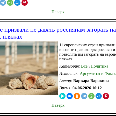
Наверх
е призвали не давать россиянам загорать на
х пляжах
11 европейских стран призвали
визовые правила для россиян и
позволять им загорать на евро
пляжах.
Категория:
Все
\
Политика
Источник:
Аргументы и Факт
Автор:
Варвара Варакина
Время:
04.06.2026 10:12
Наверх