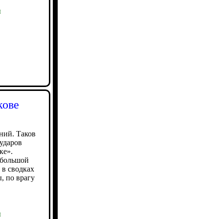
ы
кове
ний. Таков
ударов
ке».
ебольшой
 в сводках
, по врагу
ы