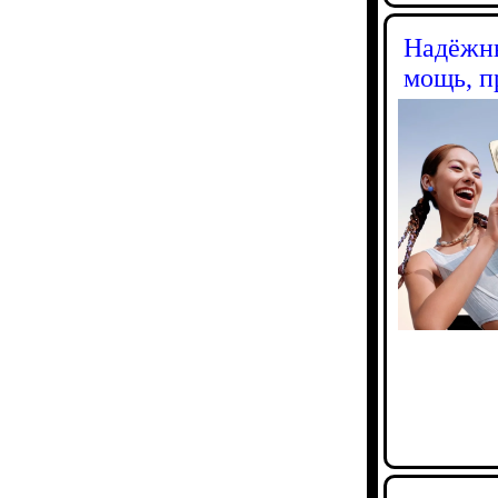
Надёжны
мощь, п