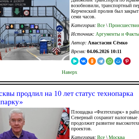
возобновили, транспортный пер
Керченский пролив был закрыт
семи часов.
Категория:
Все
\
Происшестви
Источник:
Аргументы и Факт
Автор:
Анастасия Сёмко
Время:
04.06.2026 10:11
Наверх
квы продлил на 10 лет статус технопарка
хпарку»
Площадка «Физтехпарк» в рай
Северный сохранит налоговые 
продолжит развитие высокоте
проектов.
Категория:
Все
\
Москва