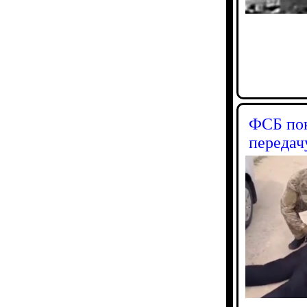
ФСБ пок
передач