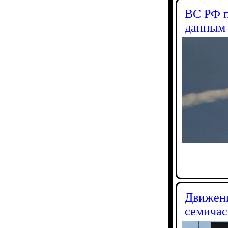
ВС РФ п
данным 
Движени
семичас