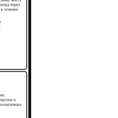
еход через
 в течение
я
ы
оне
льготы и
хнологичных