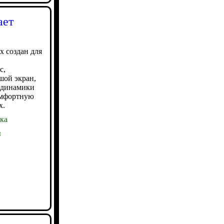
ает
 создан для
с,
шой экран,
е динамики
омфортную
х.
ка
ы