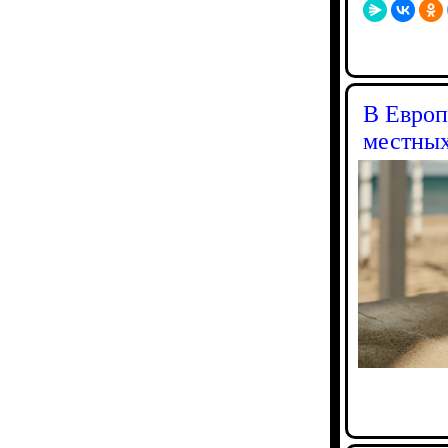
В Европ
местны