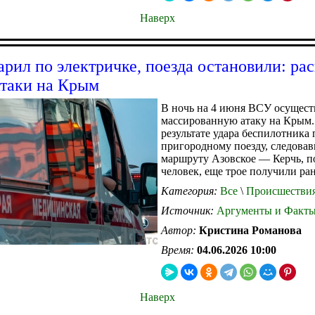
Наверх
арил по электричке, поезда остановили: ра
атаки на Крым
В ночь на 4 июня ВСУ осущес
массированную атаку на Крым.
результате удара беспилотника 
пригородному поезду, следова
маршруту Азовское — Керчь, п
человек, еще трое получили ра
Категория:
Все
\
Происшестви
Источник:
Аргументы и Факт
Автор:
Кристина Романова
Время:
04.06.2026 10:00
Наверх