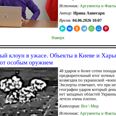
Источник:
Аргументы и Факт
Автор:
Ирина Аннегарн
Время:
04.06.2026 10:07
Наверх
ый клоун в ужасе. Объекты в Киеве и Харь
ют особым оружием
48 ударов и более сотни попада
предварительный итог ночных 
возмездия по украинской «воен
Эксперты отмечают, что при н
географии ударов который день
нет западных областей Украины
летело очень плотно.
Категория:
Все
\
Мир
Источник:
Аргументы и Факт