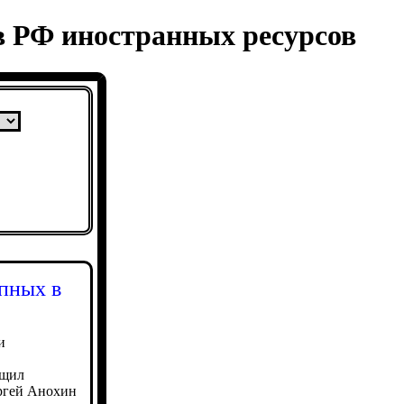
в РФ иностранных ресурсов
пных в
и
бщил
ргей Анохин