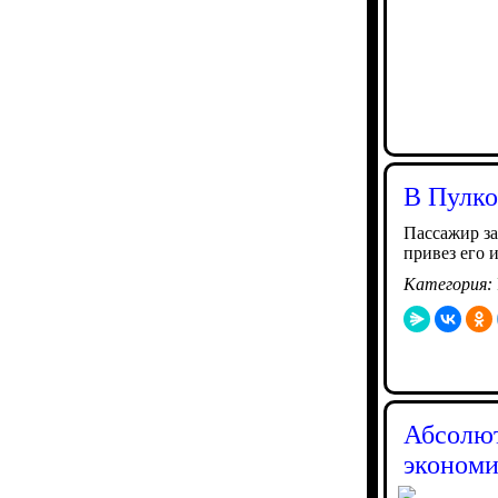
В Пулко
Пассажир за
привез его 
Категория:
Абсолют
эконом