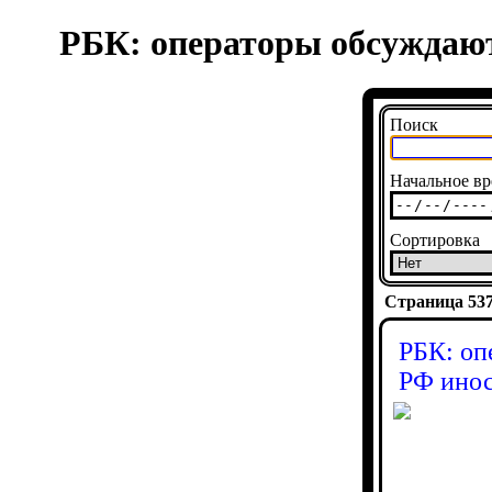
РБК: операторы обсуждают
Поиск
Начальное вр
Сортировка
Страница 5376
РБК: оп
РФ инос