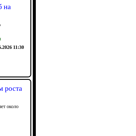
б на
о
я
6.2026 11:30
м роста
яет около