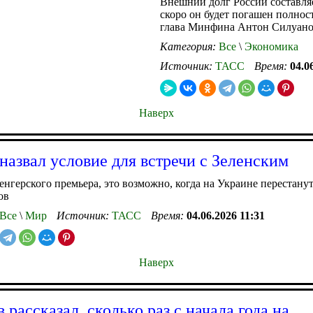
Внешний долг России составля
скоро он будет погашен полнос
глава Минфина Антон Силуан
Категория:
Все
\
Экономика
Источник:
ТАСС
Время:
04.0
Наверх
назвал условие для встречи с Зеленским
енгерского премьера, это возможно, когда на Украине перестану
ов
Все
\
Мир
Источник:
ТАСС
Время:
04.06.2026 11:31
Наверх
 рассказал, сколько раз с начала года на