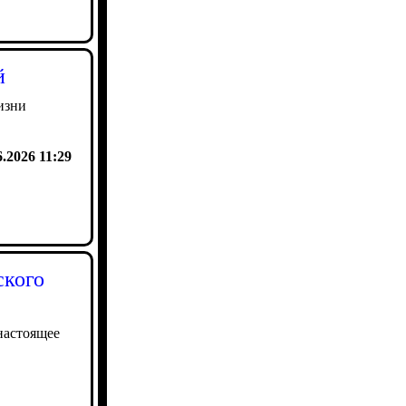
й
изни
6.2026 11:29
ского
настоящее