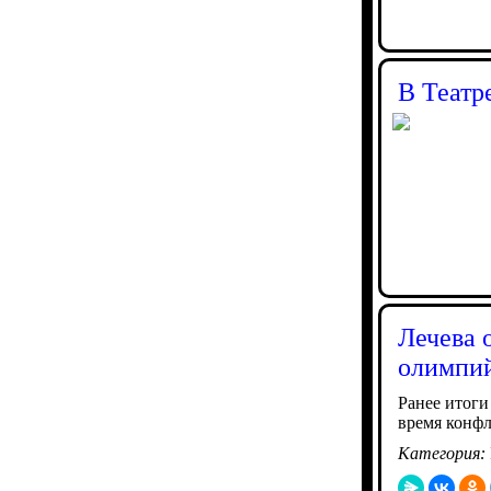
В Театр
Лечева 
олимпий
Ранее итоги
время конф
Категория: