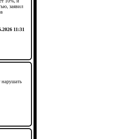
ет 10%, и
тью, заявил
ов
6.2026 11:31
т нарушать