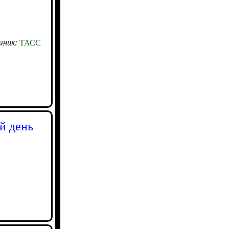
чник:
ТАСС
й день