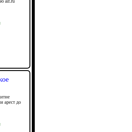
 aif.ru
ы
кое
житие
и арест до
ы