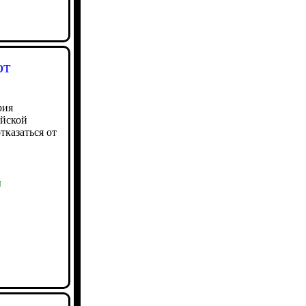
от
рия
ийской
тказаться от
ы