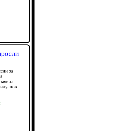
ыросли
сии за
да
 заявил
илуанов.
ы