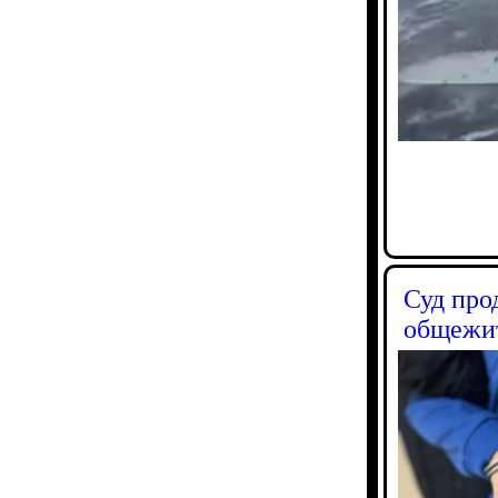
Суд про
общежи