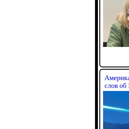
Америка
слов об