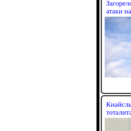
Загорел
атаки н
Кнайсль
тоталит