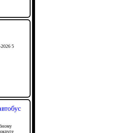
-2026 5
автобус
ебному
округе