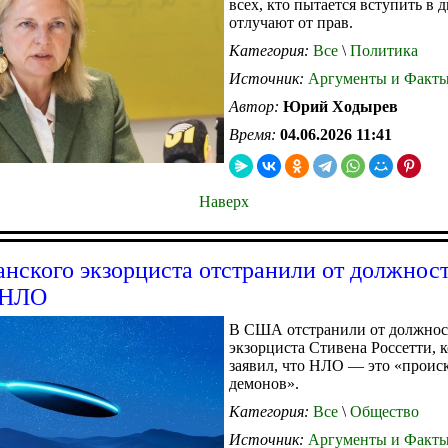
всех, кто пытается вступить в д
отлучают от прав.
Категория:
Все
\
Политика
Источник:
Аргументы и Факт
Автор:
Юрий Ходырев
Время:
04.06.2026 11:41
Наверх
нского экзорциста отстранили от должнос
 НЛО
В США отстранили от должнос
экзорциста Стивена Россетти, 
заявил, что НЛО — это «проис
демонов».
Категория:
Все
\
Общество
Источник:
Аргументы и Факт