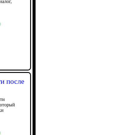
иалог,
ы
ти после
ти
который
ки
ы