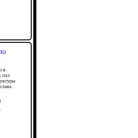
по
н в
х сил
руктуры
глава
я
ы