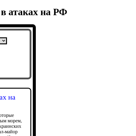
в атаках на РФ
ах на
оторые
ным морем,
украинских
ал-майор