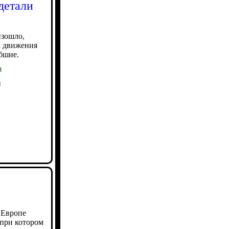
детали
изошло,
а движения
бшие.
я
ы
 Европе
 при котором