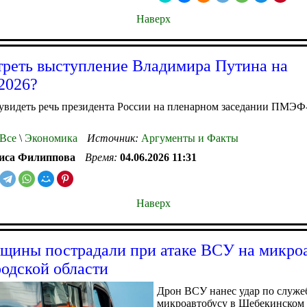
Наверх
треть выступление Владимира Путина на
026?
 увидеть речь президента России на пленарном заседании ПМЭФ
Все
\
Экономика
Источник:
Аргументы и Факты
иса Филиппова
Время:
04.06.2026 11:31
Наверх
щины пострадали при атаке ВСУ на микро
родской области
Дрон ВСУ нанес удар по служ
микроавтобусу в Шебекинском 