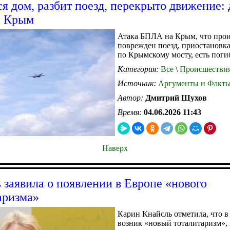
ся дом, разбит поезд, перекрыто движение: 
а Крым
Атака БПЛА на Крым, что про
поврежден поезд, приостановк
по Крымскому мосту, есть поги
Категория:
Все
\
Происшестви
Источник:
Аргументы и Факт
Автор:
Дмитрий Шухов
Время:
04.06.2026 11:43
Наверх
 заявила о появлении в Европе «нового
аризма»
Карин Кнайсль отметила, что в
возник «новый тоталитаризм»,