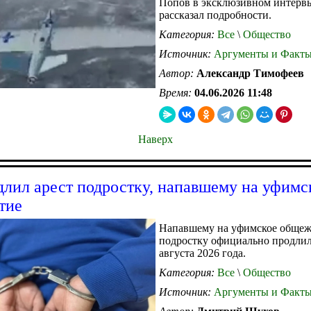
Попов в эксклюзивном интервью
рассказал подробности.
Категория:
Все
\
Общество
Источник:
Аргументы и Факт
Автор:
Александр Тимофеев
Время:
04.06.2026 11:48
Наверх
длил арест подростку, напавшему на уфимс
тие
Напавшему на уфимское обще
подростку официально продлил
августа 2026 года.
Категория:
Все
\
Общество
Источник:
Аргументы и Факт