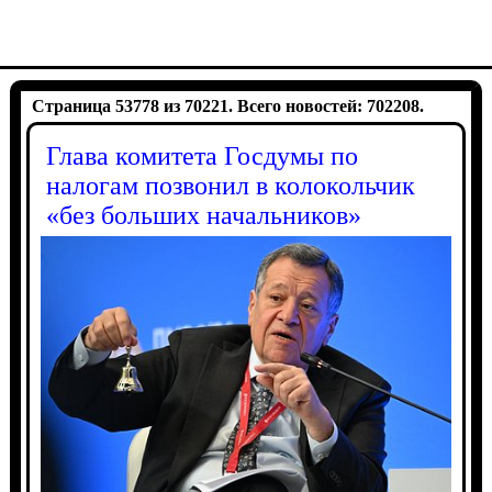
Страница 53778 из 70221. Всего новостей: 702208.
Глава комитета Госдумы по
налогам позвонил в колокольчик
«без больших начальников»