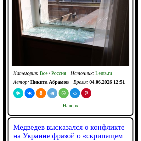
Категория:
Все
\
Россия
Источник:
Lenta.ru
Автор:
Никита Абрамов
Время:
04.06.2026 12:51
Наверх
Медведев высказался о конфликте
на Украине фразой о «скрипящем