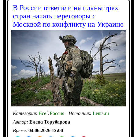
В России ответили на планы трех
стран начать переговоры с
Москвой по конфликту на Украине
Категория:
Все
\
Россия
Источник:
Lenta.ru
Автор:
Елена Торубарова
Время:
04.06.2026 12:00