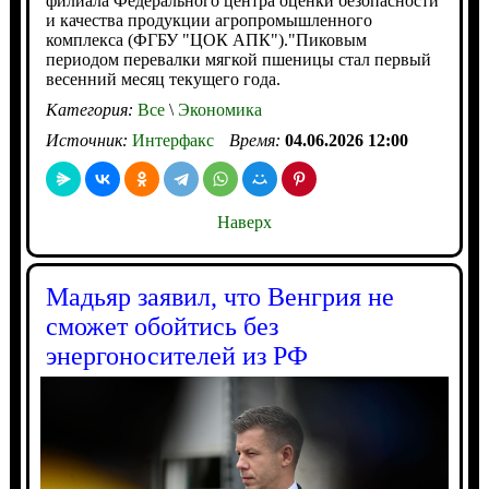
филиала Федерального центра оценки безопасности
и качества продукции агропромышленного
комплекса (ФГБУ "ЦОК АПК")."Пиковым
периодом перевалки мягкой пшеницы стал первый
весенний месяц текущего года.
Категория:
Все
\
Экономика
Источник:
Интерфакс
Время:
04.06.2026 12:00
Наверх
Мадьяр заявил, что Венгрия не
сможет обойтись без
энергоносителей из РФ