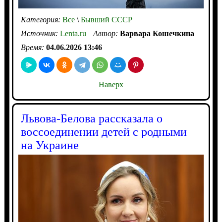
Категория:
Все
\
Бывший СССР
Источник:
Lenta.ru
Автор:
Варвара Кошечкина
Время:
04.06.2026 13:46
Наверх
Львова-Белова рассказала о
воссоединении детей с родными
на Украине