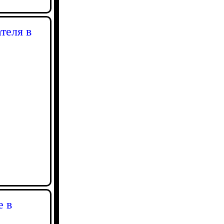
теля в
е в