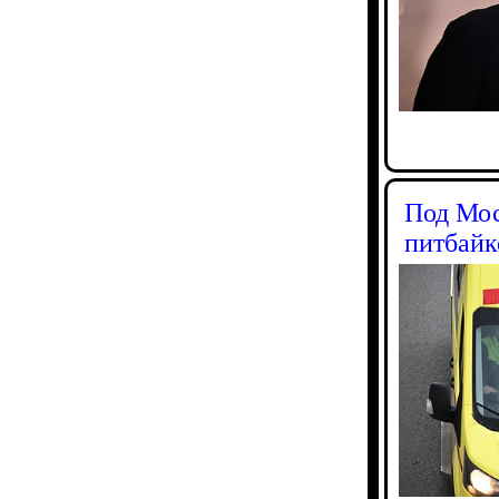
Под Мос
питбайк