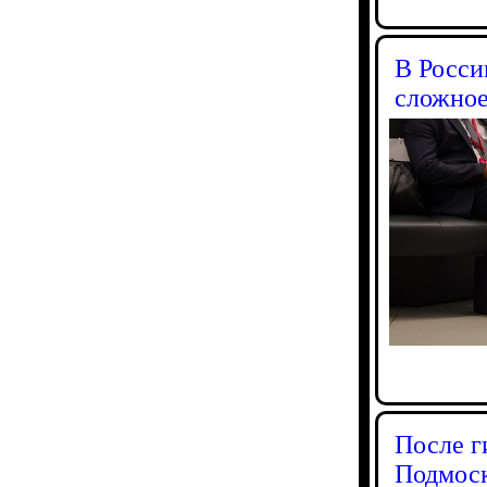
В Росси
сложное
После г
Подмоск