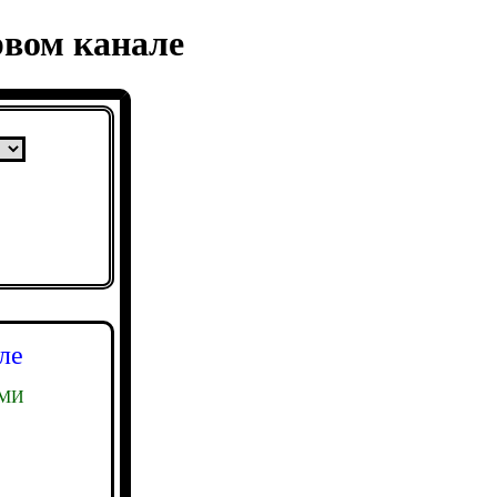
рвом канале
ле
СМИ