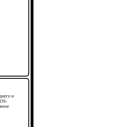
днего и
POS-
ежное