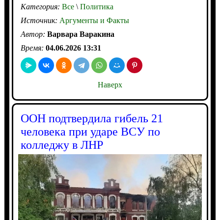
Категория:
Все
\
Политика
Источник:
Аргументы и Факты
Автор:
Варвара Варакина
Время:
04.06.2026 13:31
Наверх
ООН подтвердила гибель 21
человека при ударе ВСУ по
колледжу в ЛНР