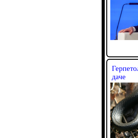
Герпето
даче