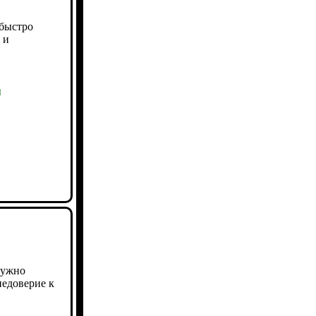
быстро
 и
ы
е
нужно
недоверие к