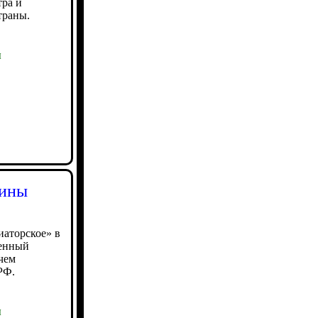
тра и
траны.
ы
аины
аторское» в
оенный
чем
РФ.
ы