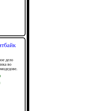
итбайк
ное дело
чика во
омодедове.
я
ы