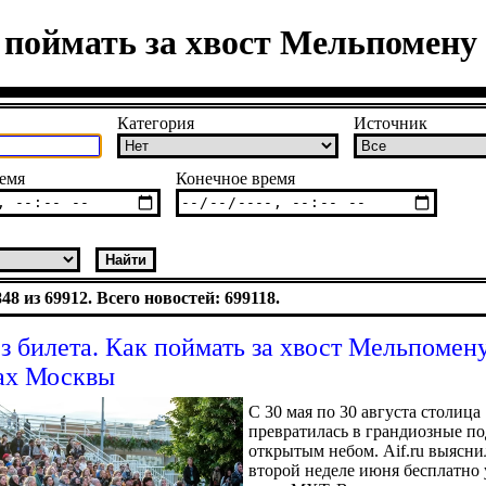
к поймать за хвост Мельпомен
Категория
Источник
емя
Конечное время
8 из 69912. Всего новостей: 699118.
ез билета. Как поймать за хвост Мельпомен
ах Москвы
С 30 мая по 30 августа столица
превратилась в грандиозные п
открытым небом. Aif.ru выяснил
второй неделе июня бесплатно 