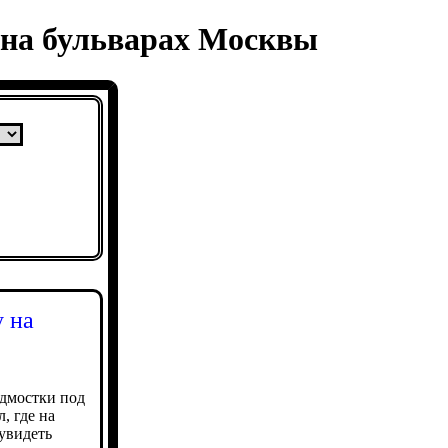
у на бульварах Москвы
у на
одмостки под
, где на
увидеть