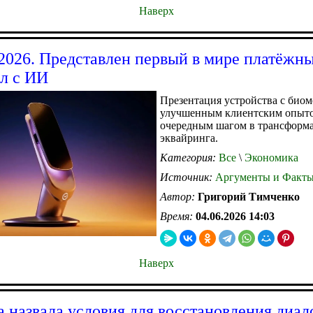
Наверх
26. Представлен первый в мире платёжн
л с ИИ
Презентация устройства с биом
улучшенным клиентским опыто
очередным шагом в трансформ
эквайринга.
Категория:
Все
\
Экономика
Источник:
Аргументы и Факт
Автор:
Григорий Тимченко
Время:
04.06.2026 14:03
Наверх
а назвала условия для восстановления диал