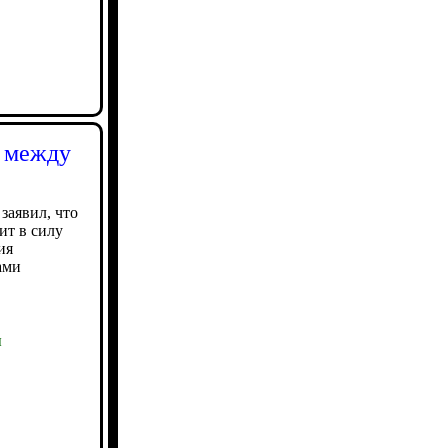
я между
заявил, что
ит в силу
ия
ами
ы