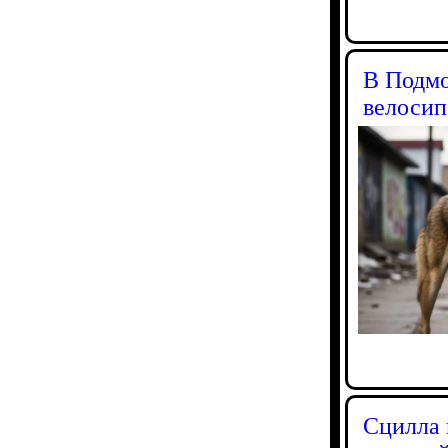
В Подмо
велосип
Сцилла 