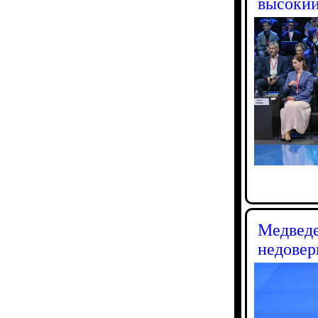
высокий
Медведе
недовер