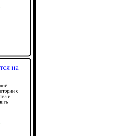
ы
тся на
илий
итории с
тва и
шить
ы