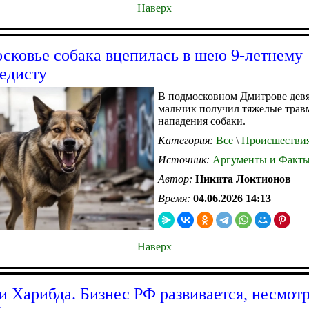
Наверх
сковье собака вцепилась в шею 9-летнему
едисту
В подмосковном Дмитрове дев
мальчик получил тяжелые трав
нападения собаки.
Категория:
Все
\
Происшестви
Источник:
Аргументы и Факт
Автор:
Никита Локтионов
Время:
04.06.2026 14:13
Наверх
и Харибда. Бизнес РФ развивается, несмотр