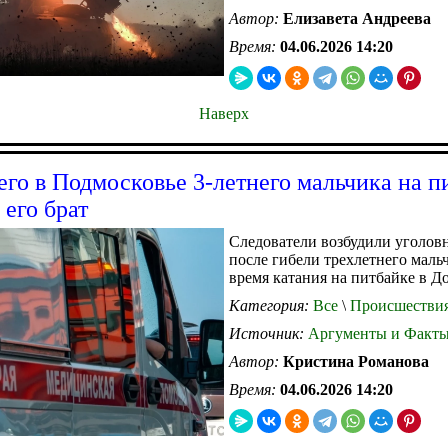
Автор:
Елизавета Андреева
Время:
04.06.2026 14:20
Наверх
го в Подмосковье 3-летнего мальчика на п
 его брат
Следователи возбудили уголов
после гибели трехлетнего маль
время катания на питбайке в Д
Категория:
Все
\
Происшестви
Источник:
Аргументы и Факт
Автор:
Кристина Романова
Время:
04.06.2026 14:20