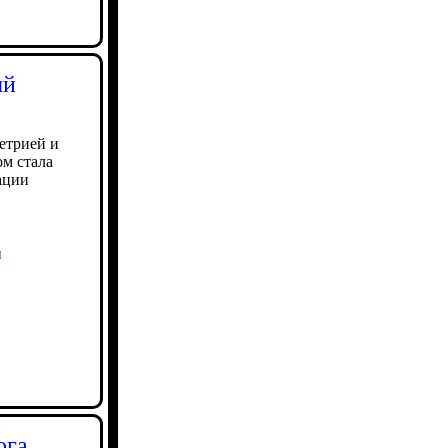
ый
етрией и
м стала
ации
ы
ога