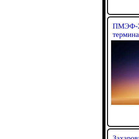
ПМЭФ-20
термина
Захаров