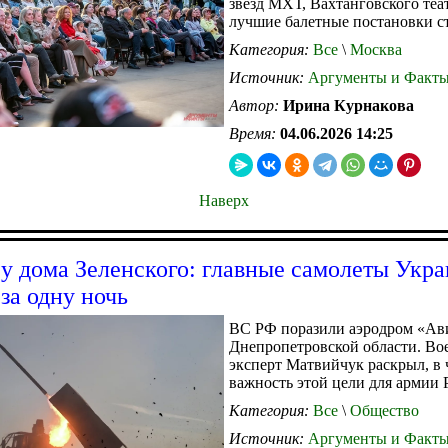
звезд МХТ, Вахтанговского теа
лучшие балетные постановки с
Категория:
Все
\
Москва
Источник:
Аргументы и Факт
Автор:
Ирина Курнакова
Время:
04.06.2026 14:25
Наверх
у дома Зеленского: главные самолеты Укр
 за одну ночь
ВС РФ поразили аэродром «Ави
Днепропетровской области. В
эксперт Матвийчук раскрыл, в 
важность этой цели для армии 
Категория:
Все
\
Общество
Источник:
Аргументы и Факт