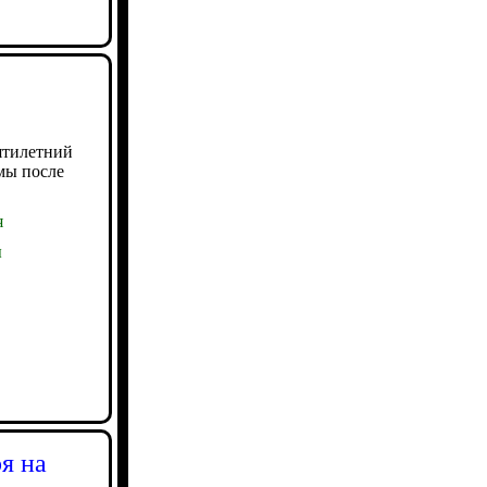
ятилетний
мы после
я
ы
я на