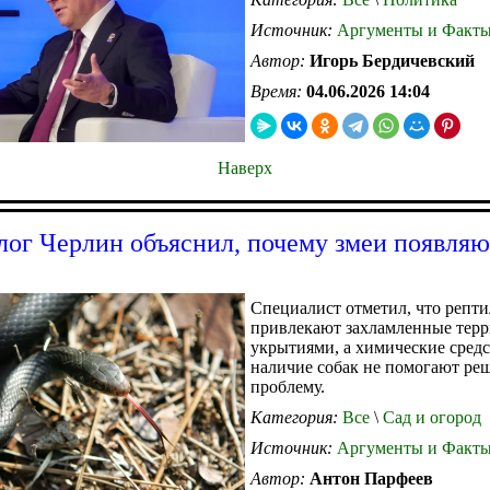
Источник:
Аргументы и Факт
Автор:
Игорь Бердичевский
Время:
04.06.2026 14:04
Наверх
лог Черлин объяснил, почему змеи появляю
Специалист отметил, что репт
привлекают захламленные терр
укрытиями, а химические средс
наличие собак не помогают ре
проблему.
Категория:
Все
\
Сад и огород
Источник:
Аргументы и Факт
Автор:
Антон Парфеев