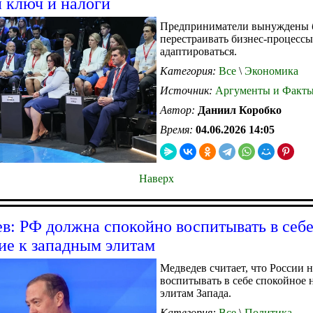
 ключ и налоги
Предприниматели вынуждены 
перестраивать бизнес-процессы
адаптироваться.
Категория:
Все
\
Экономика
Источник:
Аргументы и Факт
Автор:
Даниил Коробко
Время:
04.06.2026 14:05
Наверх
в: РФ должна спокойно воспитывать в себ
ие к западным элитам
Медведев считает, что России 
воспитывать в себе спокойное 
элитам Запада.
Категория:
Все
\
Политика