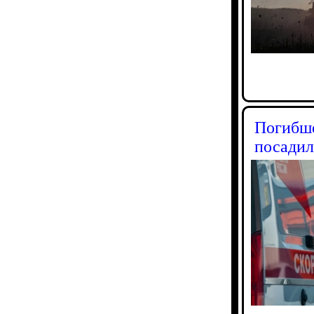
Погибше
посадил